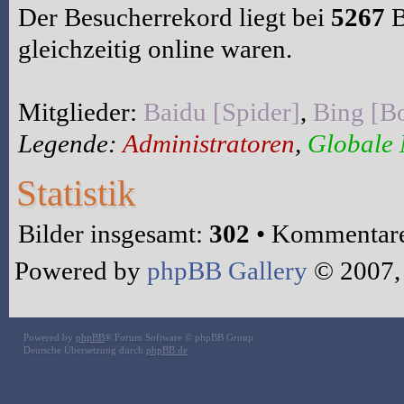
Der Besucherrekord liegt bei
5267
B
gleichzeitig online waren.
Mitglieder:
Baidu [Spider]
,
Bing [Bo
Legende:
Administratoren
,
Globale
Statistik
Bilder insgesamt:
302
• Kommentare
Powered by
phpBB Gallery
© 2007,
Powered by
phpBB
® Forum Software © phpBB Group
Deutsche Übersetzung durch
phpBB.de