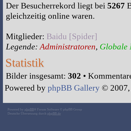
Der Besucherrekord liegt bei
5267
B
gleichzeitig online waren.
Mitglieder:
Baidu [Spider]
Legende:
Administratoren
,
Globale
Statistik
Bilder insgesamt:
302
• Kommentare
Powered by
phpBB Gallery
© 2007,
Powered by
phpBB
® Forum Software © phpBB Group
Deutsche Übersetzung durch
phpBB.de