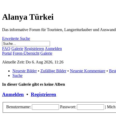
Alanya Türkei
Das informative Forum für Touristen, Langzeiturlauber und Auswand
Erweiterte Suche
FAQ
Galerie
Registrieren
Anmelden
Portal
Foren-Übersicht
Galerie
Aktuelle Zeit: Do 6. Aug 2026, 11:26
Neueste Bilder
•
Zufällige Bilder
•
Neueste Kommentare
•
Bes
Suche
In dieser Galerie gibt es keine Alben
Anmelden
•
Registrieren
Benutzername:
Passwort:
|
Mich