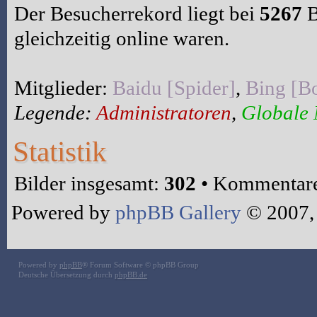
Der Besucherrekord liegt bei
5267
B
gleichzeitig online waren.
Mitglieder:
Baidu [Spider]
,
Bing [Bo
Legende:
Administratoren
,
Globale
Statistik
Bilder insgesamt:
302
• Kommentare
Powered by
phpBB Gallery
© 2007,
Powered by
phpBB
® Forum Software © phpBB Group
Deutsche Übersetzung durch
phpBB.de