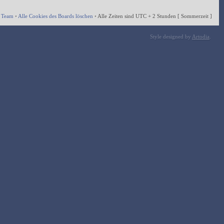
 Team
•
Alle Cookies des Boards löschen
•
Alle Zeiten sind UTC + 2 Stunden [ Sommerzeit ]
Style designed by
Artodia
.