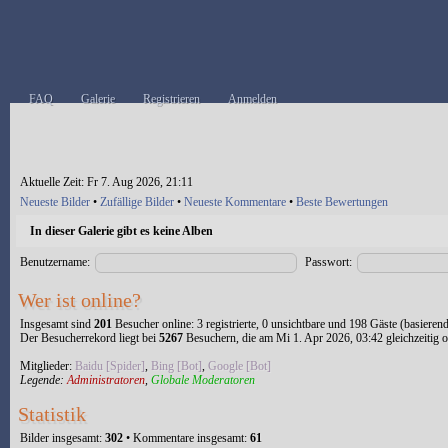
FAQ
Galerie
Registrieren
Anmelden
Aktuelle Zeit: Fr 7. Aug 2026, 21:11
Neueste Bilder
•
Zufällige Bilder
•
Neueste Kommentare
•
Beste Bewertungen
In dieser Galerie gibt es keine Alben
Benutzername:
Passwort:
Wer ist online?
Insgesamt sind
201
Besucher online: 3 registrierte, 0 unsichtbare und 198 Gäste (basieren
Der Besucherrekord liegt bei
5267
Besuchern, die am Mi 1. Apr 2026, 03:42 gleichzeitig o
Mitglieder:
Baidu [Spider]
,
Bing [Bot]
,
Google [Bot]
Legende:
Administratoren
,
Globale Moderatoren
Statistik
Bilder insgesamt:
302
• Kommentare insgesamt:
61