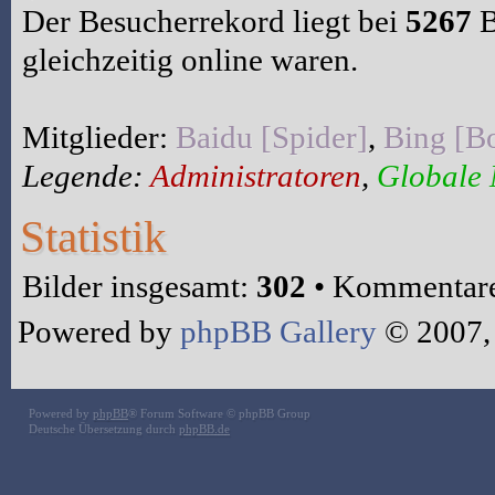
Der Besucherrekord liegt bei
5267
B
gleichzeitig online waren.
Mitglieder:
Baidu [Spider]
,
Bing [Bo
Legende:
Administratoren
,
Globale
Statistik
Bilder insgesamt:
302
• Kommentare
Powered by
phpBB Gallery
© 2007,
Powered by
phpBB
® Forum Software © phpBB Group
Deutsche Übersetzung durch
phpBB.de