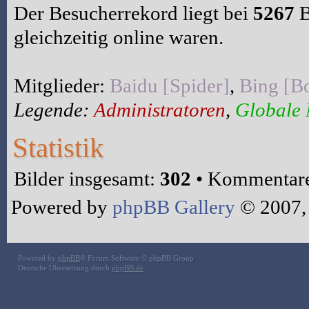
Der Besucherrekord liegt bei
5267
B
gleichzeitig online waren.
Mitglieder:
Baidu [Spider]
,
Bing [Bo
Legende:
Administratoren
,
Globale
Statistik
Bilder insgesamt:
302
• Kommentare
Powered by
phpBB Gallery
© 2007,
Powered by
phpBB
® Forum Software © phpBB Group
Deutsche Übersetzung durch
phpBB.de