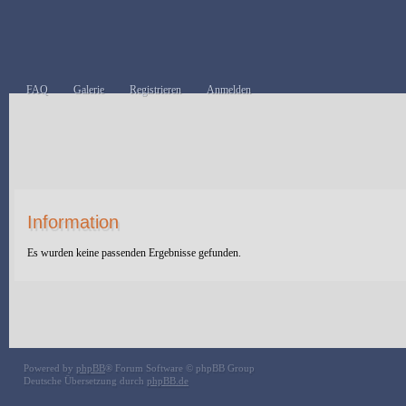
FAQ
Galerie
Registrieren
Anmelden
Information
Es wurden keine passenden Ergebnisse gefunden.
Powered by
phpBB
® Forum Software © phpBB Group
Deutsche Übersetzung durch
phpBB.de