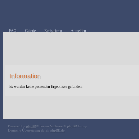
FAQ
Galerie
Registrieren
Anmelden
Information
Es wurden keine passenden Ergebnisse gefunden.
Powered by
phpBB
® Forum Software © phpBB Group
Deutsche Übersetzung durch
phpBB.de