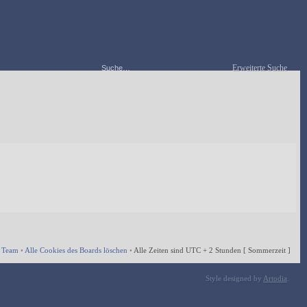
Erweiterte Suche
 Team
•
Alle Cookies des Boards löschen
•
Alle Zeiten sind UTC + 2 Stunden [ Sommerzeit ]
Style designed by
Artodia
.