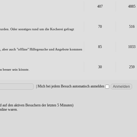
407
4885
70
516
 wurden. Oder sonstiges rund um die Kocherei gefragt
85
1033
e, aber auch "offline" Hilfegesuche und Angebote kommen
30
259
as besser sein könnte.
|
Mich bei jedem Besuch automatisch anmelden
nd auf den aktiven Besuchern der letzten 5 Minuten)
nline waren.