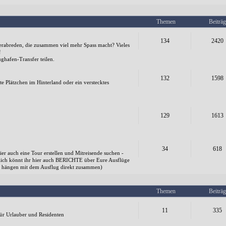
Themen
Beiträg
134
2420
verabreden, die zusammen viel mehr Spass macht? Vieles
!
hafen-Transfer teilen.
132
1598
e Plätzchen im Hinterland oder ein verstecktes
129
1613
34
618
ier auch eine Tour erstellen und Mitreisende suchen -
ndlich könnt ihr hier auch BERICHTE über Eure Ausflüge
 sie hängen mit dem Ausflug direkt zusammen)
Themen
Beiträg
11
335
ür Urlauber und Residenten