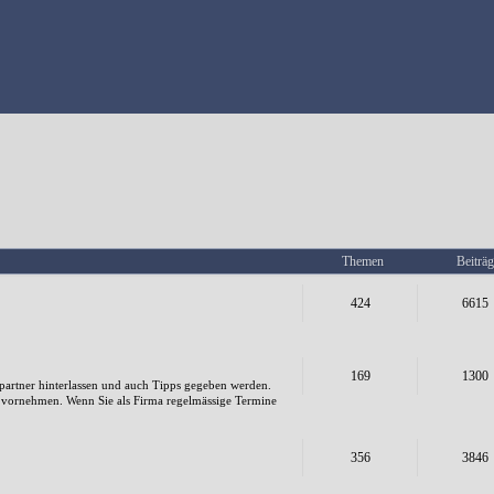
Themen
Beiträg
424
6615
169
1300
artner hinterlassen und auch Tipps gegeben werden.
e vornehmen. Wenn Sie als Firma regelmässige Termine
356
3846