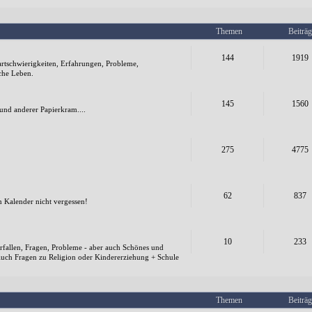
Themen
Beiträg
144
1919
Startschwierigkeiten, Erfahrungen, Probleme,
che Leben.
145
1560
und anderer Papierkram....
275
4775
62
837
m Kalender nicht vergessen!
10
233
rfallen, Fragen, Probleme - aber auch Schönes und
 Auch Fragen zu Religion oder Kindererziehung + Schule
Themen
Beiträg