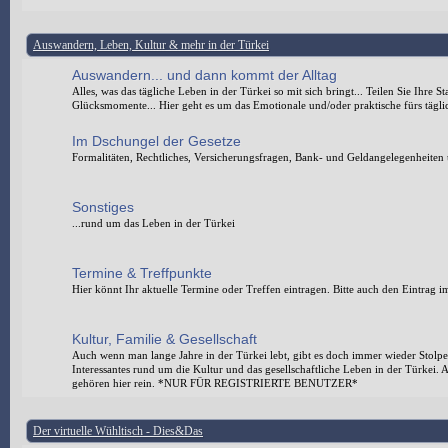
Auswandern, Leben, Kultur & mehr in der Türkei
Auswandern... und dann kommt der Alltag
Alles, was das tägliche Leben in der Türkei so mit sich bringt... Teilen Sie Ihre 
Glücksmomente... Hier geht es um das Emotionale und/oder praktische fürs tägli
Im Dschungel der Gesetze
Formalitäten, Rechtliches, Versicherungsfragen, Bank- und Geldangelegenheiten 
Sonstiges
...rund um das Leben in der Türkei
Termine & Treffpunkte
Hier könnt Ihr aktuelle Termine oder Treffen eintragen. Bitte auch den Eintrag i
Kultur, Familie & Gesellschaft
Auch wenn man lange Jahre in der Türkei lebt, gibt es doch immer wieder Stolpe
Interessantes rund um die Kultur und das gesellschaftliche Leben in der Türkei.
gehören hier rein. *NUR FÜR REGISTRIERTE BENUTZER*
Der virtuelle Wühltisch - Dies&Das