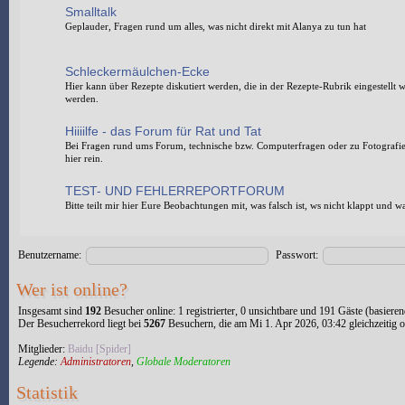
Smalltalk
Geplauder, Fragen rund um alles, was nicht direkt mit Alanya zu tun hat
Schleckermäulchen-Ecke
Hier kann über Rezepte diskutiert werden, die in der Rezepte-Rubrik eingestellt
werden.
Hiiiilfe - das Forum für Rat und Tat
Bei Fragen rund ums Forum, technische bzw. Computerfragen oder zu Fotografi
hier rein.
TEST- UND FEHLERREPORTFORUM
Bitte teilt mir hier Eure Beobachtungen mit, was falsch ist, ws nicht klappt und w
Benutzername:
Passwort:
Wer ist online?
Insgesamt sind
192
Besucher online: 1 registrierter, 0 unsichtbare und 191 Gäste (basiere
Der Besucherrekord liegt bei
5267
Besuchern, die am Mi 1. Apr 2026, 03:42 gleichzeitig o
Mitglieder:
Baidu [Spider]
Legende:
Administratoren
,
Globale Moderatoren
Statistik