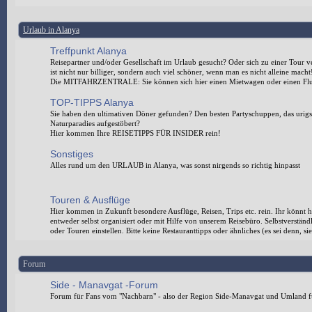
Urlaub in Alanya
Treffpunkt Alanya
Reisepartner und/oder Gesellschaft im Urlaub gesucht? Oder sich zu einer Tour 
ist nicht nur billiger, sondern auch viel schöner, wenn man es nicht alleine macht
Die MITFAHRZENTRALE: Sie können sich hier einen Mietwagen oder einen Flug
TOP-TIPPS Alanya
Sie haben den ultimativen Döner gefunden? Den besten Partyschuppen, das urigst
Naturparadies aufgestöbert?
Hier kommen Ihre REISETIPPS FÜR INSIDER rein!
Sonstiges
Alles rund um den URLAUB in Alanya, was sonst nirgends so richtig hinpasst
Touren & Ausflüge
Hier kommen in Zukunft besondere Ausflüge, Reisen, Trips etc. rein. Ihr könnt h
entweder selbst organisiert oder mit Hilfe von unserem Reisebüro. Selbstverstä
oder Touren einstellen. Bitte keine Restauranttipps oder ähnliches (es sei denn,
Forum
Side - Manavgat -Forum
Forum für Fans vom "Nachbarn" - also der Region Side-Manavgat und Umland f