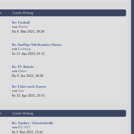
e
Letzter Beitrag
Re: Fussball
von
Hinfife
Do 6. Mär 2025, 18:28
Re: Ausflüge Side/Kumköy/Alanya
von
Lichtung
So 13. Apr 2025, 01:12
Re: EU Beitritt
von
Haber
Do 9. Jun 2022, 18:36
Re: Fähre nach Zypern
von
Arie
So 13. Apr 2025, 20:51
e
Letzter Beitrag
Re: Optiker / Gleitsichtbrille
von
KU-WIT
Sa 3. Dez 2022, 13:41