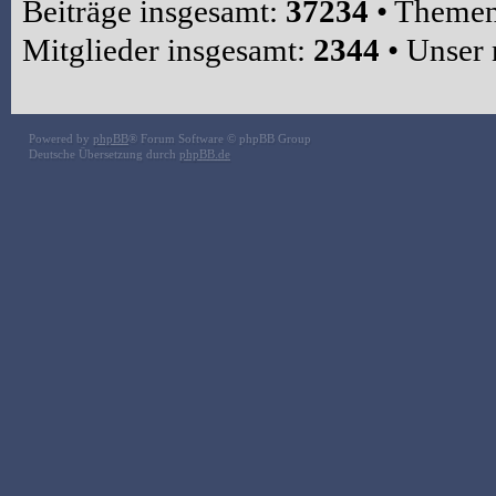
Beiträge insgesamt:
37234
• Themen
Mitglieder insgesamt:
2344
• Unser 
Powered by
phpBB
® Forum Software © phpBB Group
Deutsche Übersetzung durch
phpBB.de