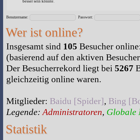
besser sein könnte.
Benutzername:
Passwort:
Wer ist online?
Insgesamt sind
105
Besucher online:
(basierend auf den aktiven Besucher
Der Besucherrekord liegt bei
5267
B
gleichzeitig online waren.
Mitglieder:
Baidu [Spider]
,
Bing [Bo
Legende:
Administratoren
,
Globale
Statistik