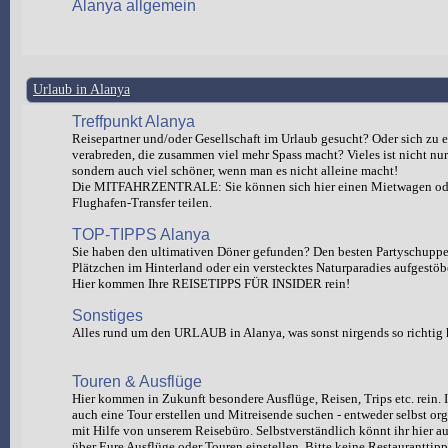
Alanya allgemein
Urlaub in Alanya
Treffpunkt Alanya
Reisepartner und/oder Gesellschaft im Urlaub gesucht? Oder sich zu e
verabreden, die zusammen viel mehr Spass macht? Vieles ist nicht nur 
sondern auch viel schöner, wenn man es nicht alleine macht!
Die MITFAHRZENTRALE: Sie können sich hier einen Mietwagen od
Flughafen-Transfer teilen.
TOP-TIPPS Alanya
Sie haben den ultimativen Döner gefunden? Den besten Partyschuppen
Plätzchen im Hinterland oder ein verstecktes Naturparadies aufgestöb
Hier kommen Ihre REISETIPPS FÜR INSIDER rein!
Sonstiges
Alles rund um den URLAUB in Alanya, was sonst nirgends so richtig 
Touren & Ausflüge
Hier kommen in Zukunft besondere Ausflüge, Reisen, Trips etc. rein. I
auch eine Tour erstellen und Mitreisende suchen - entweder selbst org
mit Hilfe von unserem Reisebüro. Selbstverständlich könnt ihr hie
über Eure Ausflüge oder Touren einstellen. Bitte keine Restauranttipp