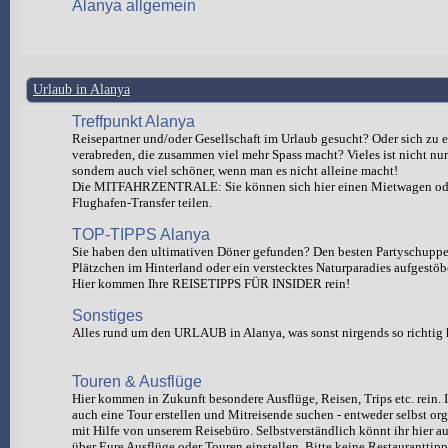
Alanya allgemein
Urlaub in Alanya
Treffpunkt Alanya
Reisepartner und/oder Gesellschaft im Urlaub gesucht? Oder sich zu e
verabreden, die zusammen viel mehr Spass macht? Vieles ist nicht nur 
sondern auch viel schöner, wenn man es nicht alleine macht!
Die MITFAHRZENTRALE: Sie können sich hier einen Mietwagen od
Flughafen-Transfer teilen.
TOP-TIPPS Alanya
Sie haben den ultimativen Döner gefunden? Den besten Partyschuppen
Plätzchen im Hinterland oder ein verstecktes Naturparadies aufgestöb
Hier kommen Ihre REISETIPPS FÜR INSIDER rein!
Sonstiges
Alles rund um den URLAUB in Alanya, was sonst nirgends so richtig 
Touren & Ausflüge
Hier kommen in Zukunft besondere Ausflüge, Reisen, Trips etc. rein. I
auch eine Tour erstellen und Mitreisende suchen - entweder selbst org
mit Hilfe von unserem Reisebüro. Selbstverständlich könnt ihr hie
über Eure Ausflüge oder Touren einstellen. Bitte keine Restauranttipp