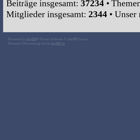
Beiträge insgesamt:
37234
• Themen
Mitglieder insgesamt:
2344
• Unser 
Powered by
phpBB
® Forum Software © phpBB Group
Deutsche Übersetzung durch
phpBB.de