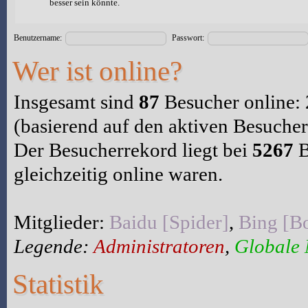
besser sein könnte.
Benutzername:
Passwort:
Wer ist online?
Insgesamt sind
87
Besucher online: 2
(basierend auf den aktiven Besucher
Der Besucherrekord liegt bei
5267
B
gleichzeitig online waren.
Mitglieder:
Baidu [Spider]
,
Bing [Bo
Legende:
Administratoren
,
Globale
Statistik