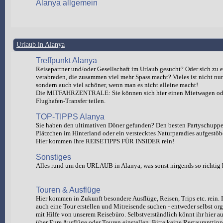
Alanya allgemein
Urlaub in Alanya
Treffpunkt Alanya
Reisepartner und/oder Gesellschaft im Urlaub gesucht? Oder sich zu e
verabreden, die zusammen viel mehr Spass macht? Vieles ist nicht nur 
sondern auch viel schöner, wenn man es nicht alleine macht!
Die MITFAHRZENTRALE: Sie können sich hier einen Mietwagen od
Flughafen-Transfer teilen.
TOP-TIPPS Alanya
Sie haben den ultimativen Döner gefunden? Den besten Partyschuppen
Plätzchen im Hinterland oder ein verstecktes Naturparadies aufgestöb
Hier kommen Ihre REISETIPPS FÜR INSIDER rein!
Sonstiges
Alles rund um den URLAUB in Alanya, was sonst nirgends so richtig 
Touren & Ausflüge
Hier kommen in Zukunft besondere Ausflüge, Reisen, Trips etc. rein. I
auch eine Tour erstellen und Mitreisende suchen - entweder selbst org
mit Hilfe von unserem Reisebüro. Selbstverständlich könnt ihr hie
über Eure Ausflüge oder Touren einstellen. Bitte keine Restauranttipp