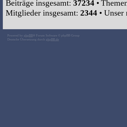
Beiträge insgesamt:
37234
• Themen
Mitglieder insgesamt:
2344
• Unser 
Powered by
phpBB
® Forum Software © phpBB Group
Deutsche Übersetzung durch
phpBB.de