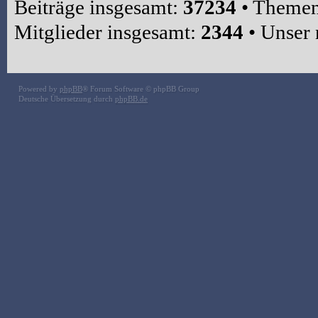
Beiträge insgesamt:
37234
• Themen
Mitglieder insgesamt:
2344
• Unser 
Powered by
phpBB
® Forum Software © phpBB Group
Deutsche Übersetzung durch
phpBB.de