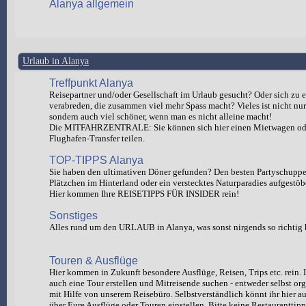
Alanya allgemein
Urlaub in Alanya
Treffpunkt Alanya
Reisepartner und/oder Gesellschaft im Urlaub gesucht? Oder sich zu e
verabreden, die zusammen viel mehr Spass macht? Vieles ist nicht nur 
sondern auch viel schöner, wenn man es nicht alleine macht!
Die MITFAHRZENTRALE: Sie können sich hier einen Mietwagen od
Flughafen-Transfer teilen.
TOP-TIPPS Alanya
Sie haben den ultimativen Döner gefunden? Den besten Partyschuppen
Plätzchen im Hinterland oder ein verstecktes Naturparadies aufgestöb
Hier kommen Ihre REISETIPPS FÜR INSIDER rein!
Sonstiges
Alles rund um den URLAUB in Alanya, was sonst nirgends so richtig 
Touren & Ausflüge
Hier kommen in Zukunft besondere Ausflüge, Reisen, Trips etc. rein. I
auch eine Tour erstellen und Mitreisende suchen - entweder selbst org
mit Hilfe von unserem Reisebüro. Selbstverständlich könnt ihr hie
über Eure Ausflüge oder Touren einstellen. Bitte keine Restauranttipp