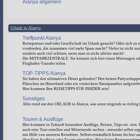
Alanya allgemein
Urlaub in Alanya
Treffpunkt Alanya
Reisepartner und/oder Gesellschaft im Urlaub gesucht? Oder sich zu e
verabreden, die zusammen viel mehr Spass macht? Vieles ist nicht nur 
sondern auch viel schöner, wenn man es nicht alleine macht!
Die MITFAHRZENTRALE: Sie können sich hier einen Mietwagen od
Flughafen-Transfer teilen.
TOP-TIPPS Alanya
Sie haben den ultimativen Döner gefunden? Den besten Partyschuppen
Plätzchen im Hinterland oder ein verstecktes Naturparadies aufgestöb
Hier kommen Ihre REISETIPPS FÜR INSIDER rein!
Sonstiges
Alles rund um den URLAUB in Alanya, was sonst nirgends so richtig 
Touren & Ausflüge
Hier kommen in Zukunft besondere Ausflüge, Reisen, Trips etc. rein. I
auch eine Tour erstellen und Mitreisende suchen - entweder selbst org
mit Hilfe von unserem Reisebüro. Selbstverständlich könnt ihr hie
über Eure Ausflüge oder Touren einstellen. Bitte keine Restauranttipp