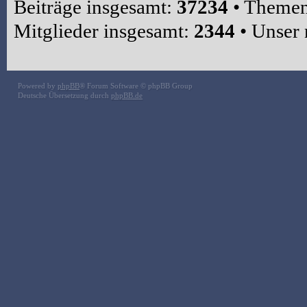
Beiträge insgesamt:
37234
• Themen
Mitglieder insgesamt:
2344
• Unser 
Powered by
phpBB
® Forum Software © phpBB Group
Deutsche Übersetzung durch
phpBB.de