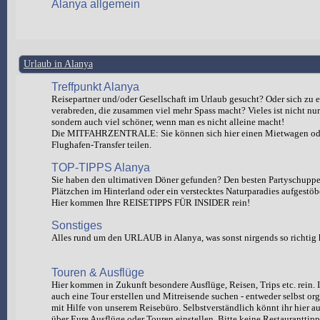
Alanya allgemein
Urlaub in Alanya
Treffpunkt Alanya
Reisepartner und/oder Gesellschaft im Urlaub gesucht? Oder sich zu e
verabreden, die zusammen viel mehr Spass macht? Vieles ist nicht nur 
sondern auch viel schöner, wenn man es nicht alleine macht!
Die MITFAHRZENTRALE: Sie können sich hier einen Mietwagen od
Flughafen-Transfer teilen.
TOP-TIPPS Alanya
Sie haben den ultimativen Döner gefunden? Den besten Partyschuppen
Plätzchen im Hinterland oder ein verstecktes Naturparadies aufgestöb
Hier kommen Ihre REISETIPPS FÜR INSIDER rein!
Sonstiges
Alles rund um den URLAUB in Alanya, was sonst nirgends so richtig 
Touren & Ausflüge
Hier kommen in Zukunft besondere Ausflüge, Reisen, Trips etc. rein. I
auch eine Tour erstellen und Mitreisende suchen - entweder selbst org
mit Hilfe von unserem Reisebüro. Selbstverständlich könnt ihr hie
über Eure Ausflüge oder Touren einstellen. Bitte keine Restauranttipp