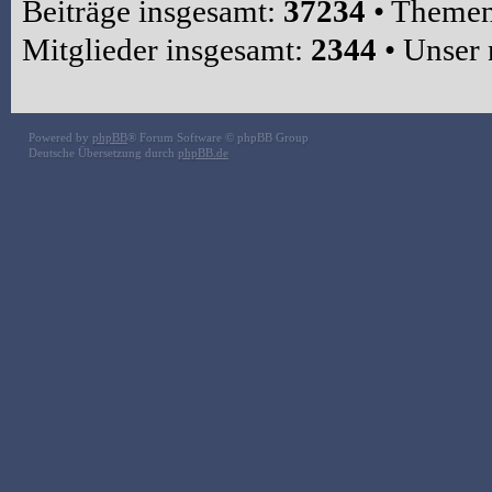
Beiträge insgesamt:
37234
• Themen
Mitglieder insgesamt:
2344
• Unser 
Powered by
phpBB
® Forum Software © phpBB Group
Deutsche Übersetzung durch
phpBB.de