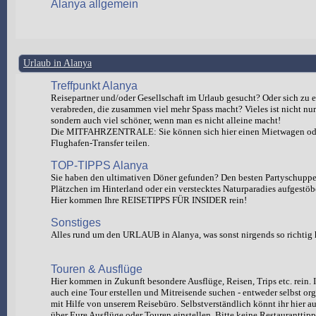
Alanya allgemein
Urlaub in Alanya
Treffpunkt Alanya
Reisepartner und/oder Gesellschaft im Urlaub gesucht? Oder sich zu e
verabreden, die zusammen viel mehr Spass macht? Vieles ist nicht nur 
sondern auch viel schöner, wenn man es nicht alleine macht!
Die MITFAHRZENTRALE: Sie können sich hier einen Mietwagen od
Flughafen-Transfer teilen.
TOP-TIPPS Alanya
Sie haben den ultimativen Döner gefunden? Den besten Partyschuppen
Plätzchen im Hinterland oder ein verstecktes Naturparadies aufgestöb
Hier kommen Ihre REISETIPPS FÜR INSIDER rein!
Sonstiges
Alles rund um den URLAUB in Alanya, was sonst nirgends so richtig 
Touren & Ausflüge
Hier kommen in Zukunft besondere Ausflüge, Reisen, Trips etc. rein. I
auch eine Tour erstellen und Mitreisende suchen - entweder selbst org
mit Hilfe von unserem Reisebüro. Selbstverständlich könnt ihr hie
über Eure Ausflüge oder Touren einstellen. Bitte keine Restauranttipp