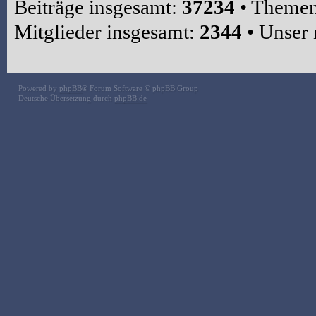
Beiträge insgesamt:
37234
• Themen
Mitglieder insgesamt:
2344
• Unser 
Powered by
phpBB
® Forum Software © phpBB Group
Deutsche Übersetzung durch
phpBB.de