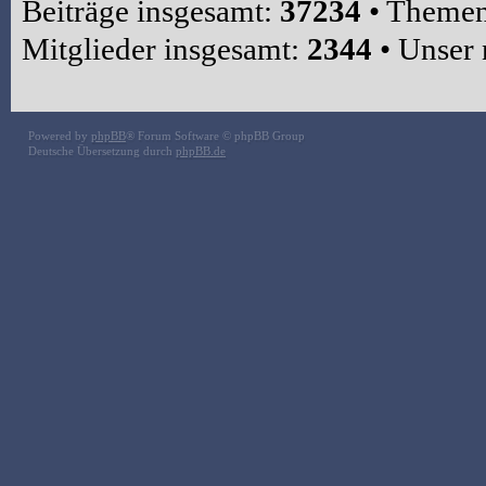
Beiträge insgesamt:
37234
• Themen
Mitglieder insgesamt:
2344
• Unser 
Powered by
phpBB
® Forum Software © phpBB Group
Deutsche Übersetzung durch
phpBB.de