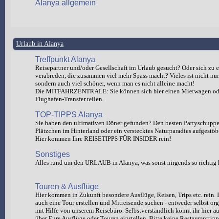
Alanya allgemein
Urlaub in Alanya
Treffpunkt Alanya
Reisepartner und/oder Gesellschaft im Urlaub gesucht? Oder sich zu e
verabreden, die zusammen viel mehr Spass macht? Vieles ist nicht nur 
sondern auch viel schöner, wenn man es nicht alleine macht!
Die MITFAHRZENTRALE: Sie können sich hier einen Mietwagen od
Flughafen-Transfer teilen.
TOP-TIPPS Alanya
Sie haben den ultimativen Döner gefunden? Den besten Partyschuppen
Plätzchen im Hinterland oder ein verstecktes Naturparadies aufgestöb
Hier kommen Ihre REISETIPPS FÜR INSIDER rein!
Sonstiges
Alles rund um den URLAUB in Alanya, was sonst nirgends so richtig 
Touren & Ausflüge
Hier kommen in Zukunft besondere Ausflüge, Reisen, Trips etc. rein. I
auch eine Tour erstellen und Mitreisende suchen - entweder selbst org
mit Hilfe von unserem Reisebüro. Selbstverständlich könnt ihr hie
über Eure Ausflüge oder Touren einstellen. Bitte keine Restauranttipp