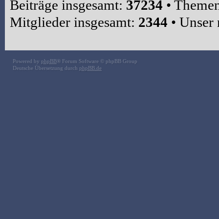
Beiträge insgesamt:
37234
• Themen
Mitglieder insgesamt:
2344
• Unser 
Powered by
phpBB
® Forum Software © phpBB Group
Deutsche Übersetzung durch
phpBB.de