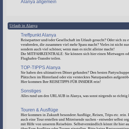
Alanya allgemein
Urlaub in Alanya
Treffpunkt Alanya
Reisepartner und/oder Gesellschaft im Urlaub gesucht? Oder sich zu e
verabreden, die zusammen viel mehr Spass macht? Vieles ist nicht nur 
sondern auch viel schöner, wenn man es nicht alleine macht!
Die MITFAHRZENTRALE: Sie können sich hier einen Mietwagen od
Flughafen-Transfer teilen.
TOP-TIPPS Alanya
Sie haben den ultimativen Döner gefunden? Den besten Partyschuppen
Plätzchen im Hinterland oder ein verstecktes Naturparadies aufgestöb
Hier kommen Ihre REISETIPPS FÜR INSIDER rein!
Sonstiges
Alles rund um den URLAUB in Alanya, was sonst nirgends so richtig 
Touren & Ausflüge
Hier kommen in Zukunft besondere Ausflüge, Reisen, Trips etc. rein. I
auch eine Tour erstellen und Mitreisende suchen - entweder selbst org
mit Hilfe von unserem Reisebüro. Selbstverständlich könnt ihr hie
über Eure Ausflüge oder Touren einstellen. Bitte keine Restauranttipp