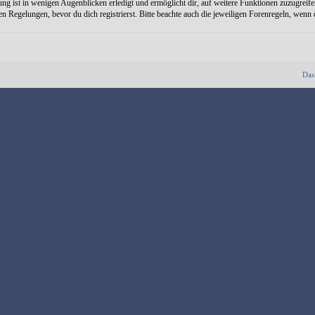
ng ist in wenigen Augenblicken erledigt und ermöglicht dir, auf weitere Funktionen zuzugreife
Regelungen, bevor du dich registrierst. Bitte beachte auch die jeweiligen Forenregeln, wenn
Das