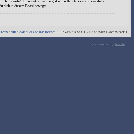
n. Die Board-Administration kann registrierten Benutzern auch zusätzliche
 du dich in diesem Board bewegst.
 Team
•
Alle Cookies des Boards löschen
•
Alle Zeiten sind UTC + 2 Stunden [ Sommerzeit ]
Style designed by
Artodia
.