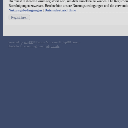
Du musst in diesem Forum registriert sein, um dich anmelden zu können. Die Registrieru
Berechtigungen zuweisen. Beachte bitte unsere Nutzungsbedingungen und die verwandten 
Nutzungsbedingungen
|
Datenschutzrichtlinie
Registrieren
Powered by
phpBB
® Forum Software © phpBB Group
Deutsche Übersetzung durch
phpBB.de