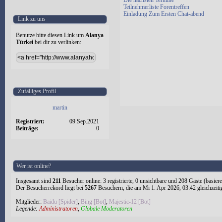
Die nächsten Termine
Teilnehmerliste Forentreffen
Einladung Zum Ersten Chat-abend
Link zu uns
Benutze bitte diesen Link um
Alanya
Türkei
bei dir zu verlinken:
Zufälliges Profil
martin
Registriert:
09.Sep.2021
Beiträge:
0
Wer ist online?
Insgesamt sind
211
Besucher online: 3 registrierte, 0 unsichtbare und 208 Gäste (basier
Der Besucherrekord liegt bei
5267
Besuchern, die am Mi 1. Apr 2026, 03:42 gleichzeiti
Mitglieder:
Baidu [Spider]
,
Bing [Bot]
,
Majestic-12 [Bot]
Legende:
Administratoren
,
Globale Moderatoren