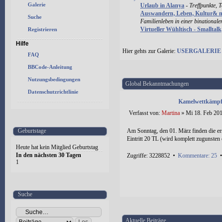
Galerie
Urlaub in Alanya
-
Treffpunkte, 
Auswandern, Leben, Kultur& 
Suche
Familienleben in einer binational
Virtueller Wühltisch - Smalltal
Registrieren
Hilfe
Hier gehts zur Galerie:
USERGALERIE
FAQ
BBCode-Anleitung
Nutzungsbedingungen
Global Bekanntmachungen
Datenschutzrichtlinie
Kamelwettkämpfe
Verfasst von:
Martina
» Mi 18. Feb 201
Geburtstage
Am Sonntag, den 01. März finden die er
Eintritt 20 TL (wird komplett zugunsten e
Heute hat kein Mitglied Geburtstag
In den nächsten 30 Tagen
Zugriffe: 3228852 •
Kommentare: 25
1
Suche
Aktuelle Beiträge