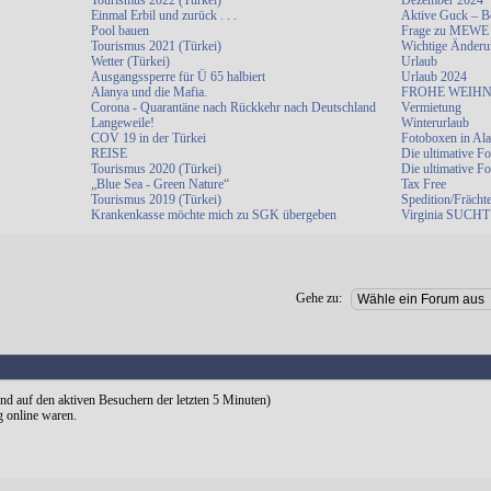
Tourismus 2022 (Türkei)
Dezember 2024
Einmal Erbil und zurück . . .
Aktive Guck – B
Pool bauen
Frage zu MEWE
Tourismus 2021 (Türkei)
Wichtige Änderu
Wetter (Türkei)
Urlaub
Ausgangssperre für Ü 65 halbiert
Urlaub 2024
Alanya und die Mafia.
FROHE WEIHN
Corona - Quarantäne nach Rückkehr nach Deutschland
Vermietung
Langeweile!
Winterurlaub
COV 19 in der Türkei
Fotoboxen in Al
REISE
Die ultimative F
Tourismus 2020 (Türkei)
Die ultimative F
„Blue Sea - Green Nature“
Tax Free
Tourismus 2019 (Türkei)
Spedition/Frächt
Krankenkasse möchte mich zu SGK übergeben
Virginia SUCHT 
Gehe zu:
end auf den aktiven Besuchern der letzten 5 Minuten)
g online waren.