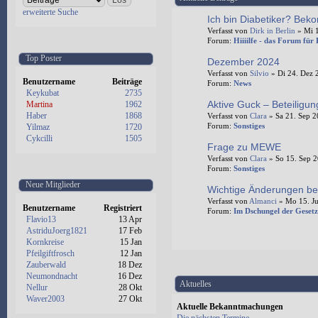
erweiterte Suche
Ich bin Diabetiker? Beko
Verfasst von
Dirk in Berlin
» Mi 1
Forum:
Hiiiilfe - das Forum für
Top Poster
Dezember 2024
Verfasst von
Silvio
» Di 24. Dez 
Benutzername
Beiträge
Forum:
News
Keykubat
2735
Aktive Guck – Beteiligu
Martina
1962
Haber
1868
Verfasst von
Clara
» Sa 21. Sep 2
Forum:
Sonstiges
Yilmaz
1720
Cykcilli
1505
Frage zu MEWE
Verfasst von
Clara
» So 15. Sep 2
Forum:
Sonstiges
Neue Mitglieder
Wichtige Änderungen be
Verfasst von
Almanci
» Mo 15. Ju
Benutzername
Registriert
Forum:
Im Dschungel der Gesetz
Flavio13
13 Apr
AstriduJoerg1821
17 Feb
Kornkreise
15 Jan
Pfeilgiftfrosch
12 Jan
Zauberwald
18 Dez
Neumondnacht
16 Dez
Aktuelles
Nellur
28 Okt
Waver2003
27 Okt
Aktuelle Bekanntmachungen