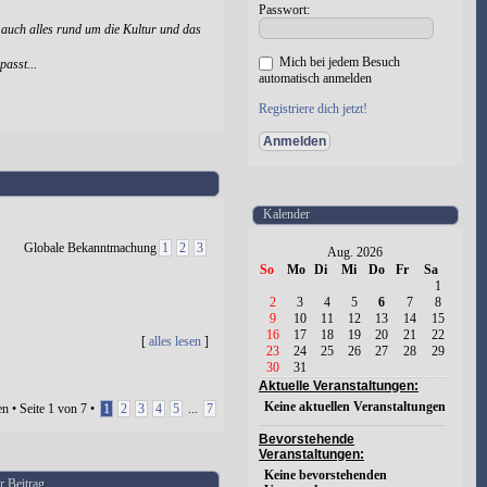
Passwort:
 auch alles rund um die Kultur und das
Mich bei jedem Besuch
passt...
automatisch anmelden
Registriere dich jetzt!
Kalender
Globale Bekanntmachung
1
2
3
Aug. 2026
So
Mo
Di
Mi
Do
Fr
Sa
1
2
3
4
5
6
7
8
9
10
11
12
13
14
15
16
17
18
19
20
21
22
[
alles lesen
]
23
24
25
26
27
28
29
30
31
Aktuelle Veranstaltungen:
Keine aktuellen Veranstaltungen
n • Seite
1
von
7
•
1
2
3
4
5
...
7
Bevorstehende
Veranstaltungen:
Keine bevorstehenden
r Beitrag