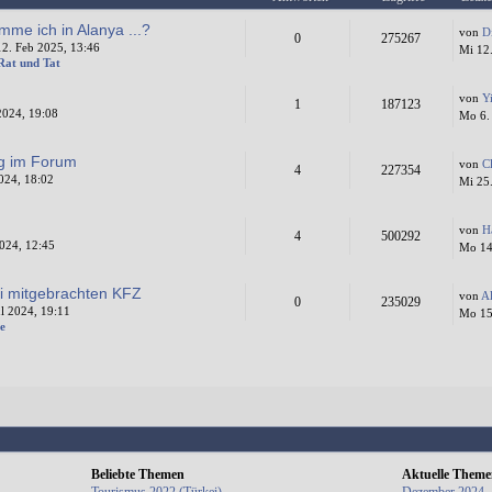
mme ich in Alanya ...?
von
D
0
275267
2. Feb 2025, 13:46
Mi 12
 Rat und Tat
von
Y
1
187123
2024, 19:08
Mo 6.
ng im Forum
von
C
4
227354
024, 18:02
Mi 25
von
H
4
500292
024, 12:45
Mo 14
i mitgebrachten KFZ
von
A
0
235029
l 2024, 19:11
Mo 15.
e
Beliebte Themen
Aktuelle Them