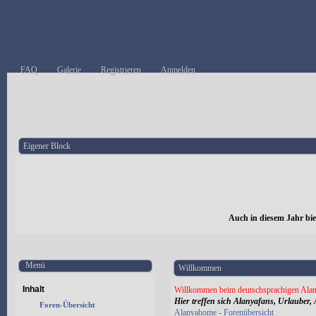
FAQ
Galerie
Registrieren
Anmelden
Eigener Block
Auch in diesem Jahr bi
Menü
Willkommen
Inhalt
Willkommen beim deutschsprachigen Alan
Hier treffen sich Alanyafans, Urlauber, 
Foren-Übersicht
Alanyahome - Forenübersicht