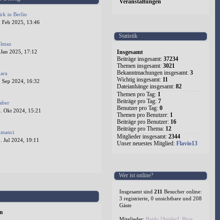
Veranstaltungen
irk in Berlin
. Feb 2025, 13:46
Statistik
ilmaz
Insgesamt
 Jan 2025, 17:12
Beiträge insgesamt:
37234
Themen insgesamt:
3021
Bekanntmachungen insgesamt:
3
lara
Wichtig insgesamt:
11
. Sep 2024, 16:32
Dateianhänge insgesamt:
82
Themen pro Tag:
1
Beiträge pro Tag:
7
aber
Benutzer pro Tag:
0
. Okt 2024, 15:21
Themen pro Benutzer:
1
Beiträge pro Benutzer:
16
Beiträge pro Thema:
12
lmanci
Mitglieder insgesamt:
2344
 Jul 2024, 19:11
Unser neuestes Mitglied:
Flavio13
1
2
3
4
5
524
Wer ist online?
Insgesamt sind
211
Besucher online:
3 registrierte, 0 unsichtbare und 208
Gäste
en
Mitglieder:
Baidu [Spider]
,
Bing