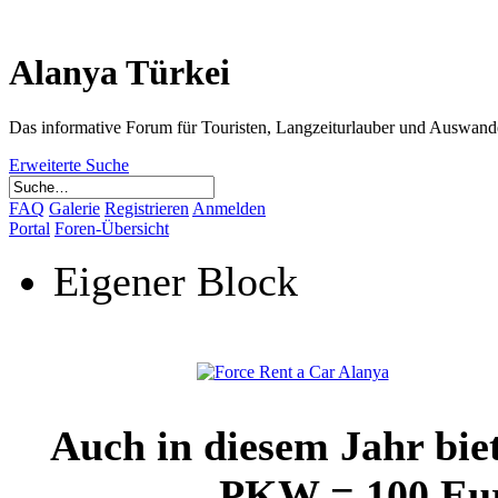
Alanya Türkei
Das informative Forum für Touristen, Langzeiturlauber und Auswand
Erweiterte Suche
FAQ
Galerie
Registrieren
Anmelden
Portal
Foren-Übersicht
Eigener Block
Auch in diesem Jahr bie
PKW = 100 Euro