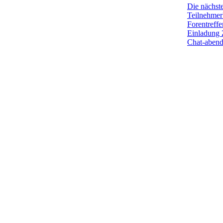
Die nächst
Teilnehmerl
Forentreffe
Einladung 
Chat-aben