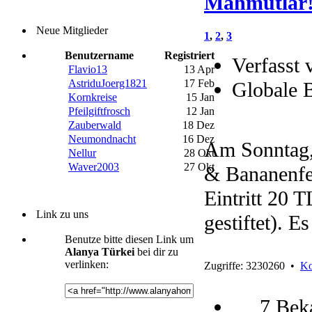
Mahmutlar
Neue Mitglieder
1
,
2
,
3
Benutzername
Registriert
Verfasst 
Flavio13
13 Apr
AstriduJoerg1821
17 Feb
Globale 
Kornkreise
15 Jan
Pfeilgiftfrosch
12 Jan
Zauberwald
18 Dez
Neumondnacht
16 Dez
Am Sonntag,
Nellur
28 Okt
Waver2003
27 Okt
& Bananenfes
Eintritt 20 
Link zu uns
gestiftet). E
Benutze bitte diesen Link um
Alanya Türkei
bei dir zu
verlinken:
Zugriffe: 3230260 •
Ko
7 Bek