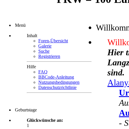
Menü
Willkom
Inhalt
Willk
Foren-Übersicht
Galerie
Hier 
Suche
Registrieren
Langze
Hilfe
sind.
FAQ
BBCode-Anleitung
Alany
Nutzungsbedingungen
Datenschutzrichtlinie
Ur
Au
Geburtstage
Au
Glückwünsche an:
-
S
1