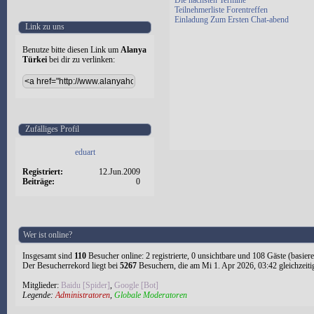
Die nächsten Termine
Teilnehmerliste Forentreffen
Einladung Zum Ersten Chat-abend
Link zu uns
Benutze bitte diesen Link um
Alanya
Türkei
bei dir zu verlinken:
Zufälliges Profil
eduart
Registriert:
12.Jun.2009
Beiträge:
0
Wer ist online?
Insgesamt sind
110
Besucher online: 2 registrierte, 0 unsichtbare und 108 Gäste (basier
Der Besucherrekord liegt bei
5267
Besuchern, die am Mi 1. Apr 2026, 03:42 gleichzeiti
Mitglieder:
Baidu [Spider]
,
Google [Bot]
Legende:
Administratoren
,
Globale Moderatoren