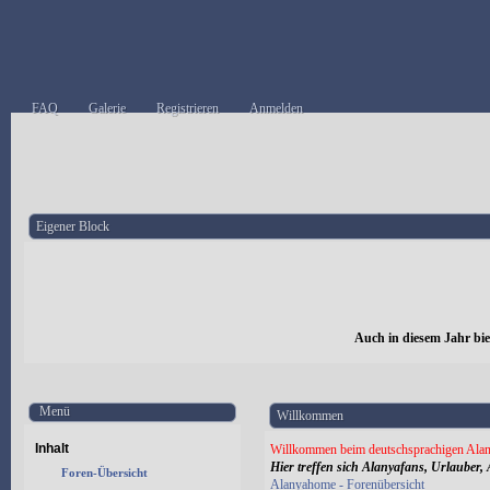
FAQ
Galerie
Registrieren
Anmelden
Eigener Block
Auch in diesem Jahr bi
Menü
Willkommen
Inhalt
Willkommen beim deutschsprachigen Alan
Hier treffen sich Alanyafans, Urlauber, 
Foren-Übersicht
Alanyahome - Forenübersicht