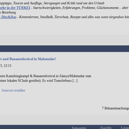
Topptipps, Touren und Ausflüge, Anregungen und Kritik rund um den Urlaub
mehr in der TÜRKEI
-
Startschwierigkeiten, Erfahrungen, Probleme, Glücksmomente... aber
en Beziehung
k, Dies&Das
-
Kennenlernen, Smalltalk, Tierschutz, Rezepte und alles was sonst nirgendwo hin
 und Bananenfestival in Mahmutlar!
5, 12:11
sten Kamelringkampf & Bananenfestival in Alanya/Mahmutlar statt.
iner lokalen SChule gestiftet). Es wird Transferbuss [...]
•
Antwort erstellen
7 Bekanntmachunge
Antworten
Zugriffe
Letzte