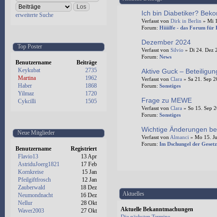
Ich bin Diabetiker? Beko
erweiterte Suche
Verfasst von
Dirk in Berlin
» Mi 1
Forum:
Hiiiilfe - das Forum für
Dezember 2024
Top Poster
Verfasst von
Silvio
» Di 24. Dez 
Forum:
News
Benutzername
Beiträge
Keykubat
2735
Aktive Guck – Beteiligu
Martina
1962
Verfasst von
Clara
» Sa 21. Sep 2
Haber
1868
Forum:
Sonstiges
Yilmaz
1720
Frage zu MEWE
Cykcilli
1505
Verfasst von
Clara
» So 15. Sep 2
Forum:
Sonstiges
Wichtige Änderungen be
Neue Mitglieder
Verfasst von
Almanci
» Mo 15. Ju
Forum:
Im Dschungel der Gesetz
Benutzername
Registriert
Flavio13
13 Apr
AstriduJoerg1821
17 Feb
Kornkreise
15 Jan
Pfeilgiftfrosch
12 Jan
Zauberwald
18 Dez
Aktuelles
Neumondnacht
16 Dez
Nellur
28 Okt
Aktuelle Bekanntmachungen
Waver2003
27 Okt