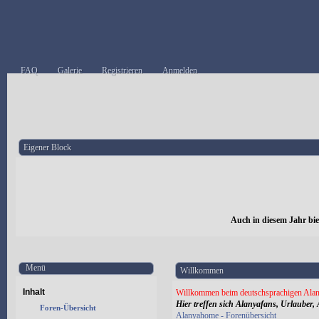
FAQ
Galerie
Registrieren
Anmelden
Eigener Block
Auch in diesem Jahr bi
Menü
Willkommen
Inhalt
Willkommen beim deutschsprachigen Alan
Hier treffen sich Alanyafans, Urlauber, 
Foren-Übersicht
Alanyahome - Forenübersicht