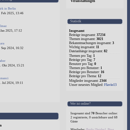
Veranstaltungen
irk in Berlin
. Feb 2025, 13:46
Statistik
ilmaz
Insgesamt
 Jan 2025, 17:12
Beiträge insgesamt:
37234
Themen insgesamt:
3021
Bekanntmachungen insgesamt:
3
lara
Wichtig insgesamt:
11
. Sep 2024, 16:32
Dateianhänge insgesamt:
82
Themen pro Tag:
1
Beiträge pro Tag:
7
aber
Benutzer pro Tag:
0
. Okt 2024, 15:21
Themen pro Benutzer:
1
Beiträge pro Benutzer:
16
Beiträge pro Thema:
12
lmanci
Mitglieder insgesamt:
2344
 Jul 2024, 19:11
Unser neuestes Mitglied:
Flavio13
1
2
3
4
5
524
Wer ist online?
Insgesamt sind
70
Besucher online:
2 registrierte, 0 unsichtbare und 68
Gäste
en
Mitglieder:
Baidu [Spider]
,
Bing