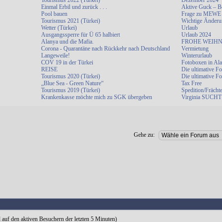
Tourismus 2022 (Türkei)
Dezember 2024
Einmal Erbil und zurück . . .
Aktive Guck – B
Pool bauen
Frage zu MEWE
Tourismus 2021 (Türkei)
Wichtige Änderu
Wetter (Türkei)
Urlaub
Ausgangssperre für Ü 65 halbiert
Urlaub 2024
Alanya und die Mafia.
FROHE WEIHN
Corona - Quarantäne nach Rückkehr nach Deutschland
Vermietung
Langeweile!
Winterurlaub
COV 19 in der Türkei
Fotoboxen in Al
REISE
Die ultimative F
Tourismus 2020 (Türkei)
Die ultimative F
„Blue Sea - Green Nature“
Tax Free
Tourismus 2019 (Türkei)
Spedition/Frächt
Krankenkasse möchte mich zu SGK übergeben
Virginia SUCHT 
Gehe zu:
d auf den aktiven Besuchern der letzten 5 Minuten)