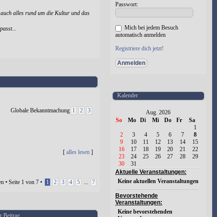
Passwort:
 auch alles rund um die Kultur und das
Mich bei jedem Besuch
passt...
automatisch anmelden
Registriere dich jetzt!
Kalender
Globale Bekanntmachung
1
2
3
Aug. 2026
So
Mo
Di
Mi
Do
Fr
Sa
1
2
3
4
5
6
7
8
9
10
11
12
13
14
15
16
17
18
19
20
21
22
[
alles lesen
]
23
24
25
26
27
28
29
30
31
Aktuelle Veranstaltungen:
Keine aktuellen Veranstaltungen
n • Seite
1
von
7
•
1
2
3
4
5
...
7
Bevorstehende
Veranstaltungen:
Keine bevorstehenden
r Beitrag