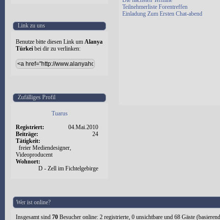
Die nächsten Termine
Teilnehmerliste Forentreffen
Einladung Zum Ersten Chat-abend
Link zu uns
Benutze bitte diesen Link um
Alanya
Türkei
bei dir zu verlinken:
Zufälliges Profil
Tuarus
Registriert:
04.Mai.2010
Beiträge:
24
Tätigkeit:
freier Mediendesigner,
Videoproducent
Wohnort:
D - Zell im Fichtelgebirge
Wer ist online?
Insgesamt sind
70
Besucher online: 2 registrierte, 0 unsichtbare und 68 Gäste (basieren