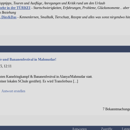
Topptipps, Touren und Ausflüge, Anregungen und Kritik rund um den Urlaub
mehr in der TÜRKEI
-
Startschwierigkeiten, Erfahrungen, Probleme, Glücksmomente... aber
en Beziehung
k, Dies&Das
-
Kennenlernen, Smalltalk, Tierschutz, Rezepte und alles was sonst nirgendwo hin
 und Bananenfestival in Mahmutlar!
5, 12:11
sten Kamelringkampf & Bananenfestival in Alanya/Mahmutlar statt.
iner lokalen SChule gestiftet). Es wird Transferbuss [...]
•
Antwort erstellen
7 Bekanntmachunge
Antworten
Zugriffe
Letzte