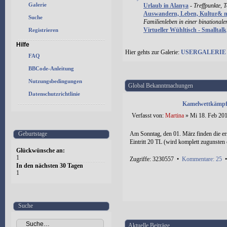
Galerie
Urlaub in Alanya
-
Treffpunkte, 
Auswandern, Leben, Kultur& 
Suche
Familienleben in einer binational
Virtueller Wühltisch - Smalltal
Registrieren
Hilfe
Hier gehts zur Galerie:
USERGALERIE
FAQ
BBCode-Anleitung
Nutzungsbedingungen
Global Bekanntmachungen
Datenschutzrichtlinie
Kamelwettkämpfe
Verfasst von:
Martina
» Mi 18. Feb 201
Geburtstage
Am Sonntag, den 01. März finden die er
Eintritt 20 TL (wird komplett zugunsten e
Glückwünsche an:
1
Zugriffe: 3230557 •
Kommentare: 25
In den nächsten 30 Tagen
1
Suche
Aktuelle Beiträge