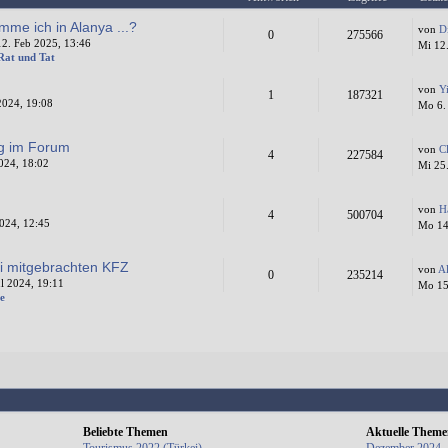
mme ich in Alanya ...?
von
D
0
275566
2. Feb 2025, 13:46
Mi 12
 Rat und Tat
von
Y
1
187321
2024, 19:08
Mo 6.
ng im Forum
von
C
4
227584
024, 18:02
Mi 25
von
H
4
500704
024, 12:45
Mo 14
i mitgebrachten KFZ
von
A
0
235214
l 2024, 19:11
Mo 15.
e
Beliebte Themen
Aktuelle Them