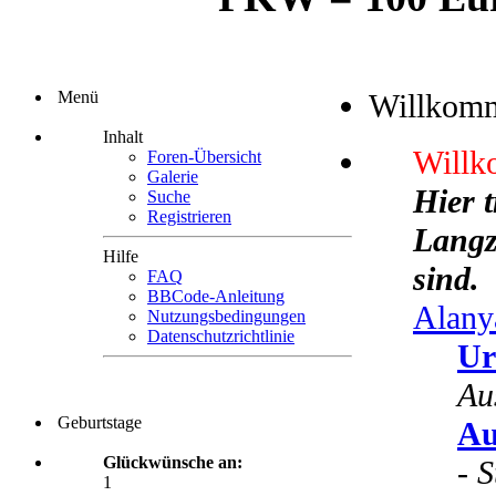
Menü
Willkom
Inhalt
Willk
Foren-Übersicht
Galerie
Hier 
Suche
Registrieren
Langze
Hilfe
sind.
FAQ
BBCode-Anleitung
Alany
Nutzungsbedingungen
Datenschutzrichtlinie
Ur
Au
Geburtstage
Au
Glückwünsche an:
-
S
1