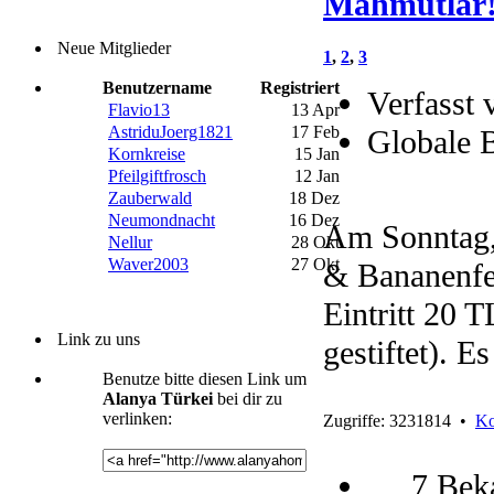
Mahmutlar
Neue Mitglieder
1
,
2
,
3
Benutzername
Registriert
Verfasst 
Flavio13
13 Apr
AstriduJoerg1821
17 Feb
Globale 
Kornkreise
15 Jan
Pfeilgiftfrosch
12 Jan
Zauberwald
18 Dez
Neumondnacht
16 Dez
Am Sonntag,
Nellur
28 Okt
Waver2003
27 Okt
& Bananenfes
Eintritt 20 
Link zu uns
gestiftet). E
Benutze bitte diesen Link um
Alanya Türkei
bei dir zu
verlinken:
Zugriffe: 3231814 •
Ko
7 Bek