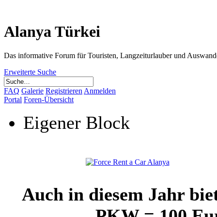
Alanya Türkei
Das informative Forum für Touristen, Langzeiturlauber und Auswand
Erweiterte Suche
FAQ
Galerie
Registrieren
Anmelden
Portal
Foren-Übersicht
Eigener Block
Auch in diesem Jahr bie
PKW = 100 Euro