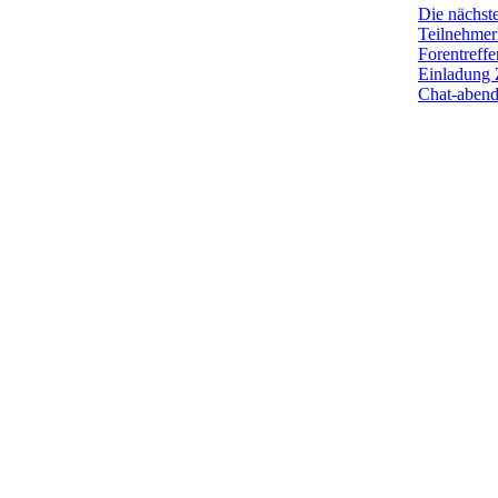
Die nächst
Teilnehmerl
Forentreffe
Einladung 
Chat-aben