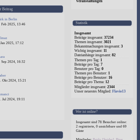
Veranstaltungen
r Beitrag
irk in Berlin
Statistik
. Feb 2025, 13:46
Insgesamt
Beiträge insgesamt:
37234
ilmaz
Themen insgesamt:
3021
 Jan 2025, 17:12
Bekanntmachungen insgesamt:
3
Wichtig insgesamt:
11
Dateianhänge insgesamt:
82
lara
Themen pro Tag:
1
. Sep 2024, 16:32
Beiträge pro Tag:
7
Benutzer pro Tag:
0
Themen pro Benutzer:
1
aber
Beiträge pro Benutzer:
16
. Okt 2024, 15:21
Beiträge pro Thema:
12
Mitglieder insgesamt:
2344
Unser neuestes Mitglied:
Flavio13
lmanci
 Jul 2024, 19:11
Wer ist online?
1
2
3
4
5
524
Insgesamt sind
71
Besucher online:
2 registrierte, 0 unsichtbare und 69
Gäste
Mitglieder:
Baidu [Spider]
,
Bing