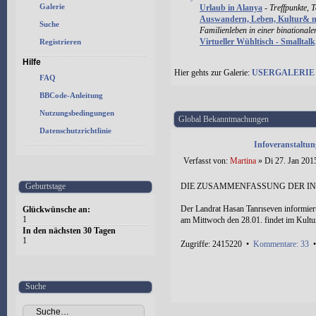
Galerie
Urlaub in Alanya
-
Treffpunkte, 
Auswandern, Leben, Kultur& 
Suche
Familienleben in einer binational
Virtueller Wühltisch - Smalltal
Registrieren
Hilfe
Hier gehts zur Galerie:
USERGALERIE
FAQ
BBCode-Anleitung
Nutzungsbedingungen
Global Bekanntmachungen
Datenschutzrichtlinie
Infoveranstaltun
Verfasst von:
Martina
» Di 27. Jan 201
Geburtstage
DIE ZUSAMMENFASSUNG DER IN
Der Landrat Hasan Tanrıseven informier
Glückwünsche an:
1
am Mittwoch den 28.01. findet im Kultur
In den nächsten 30 Tagen
1
Zugriffe: 2415220 •
Kommentare: 33
Suche