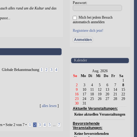
Passwort:
 auch alles rund um die Kultur und das
Mich bei jedem Besuch
passt...
automatisch anmelden
Registriere dich jetzt!
Kalender
Globale Bekanntmachung
1
2
3
4
Aug. 2026
So
Mo
Di
Mi
Do
Fr
Sa
1
2
3
4
5
6
7
8
9
10
11
12
13
14
15
16
17
18
19
20
21
22
23
24
25
26
27
28
29
30
31
[
alles lesen
]
Aktuelle Veranstaltungen:
Keine aktuellen Veranstaltungen
Bevorstehende
n • Seite
2
von
7
•
1
2
3
4
5
...
7
Veranstaltungen:
Keine bevorstehenden