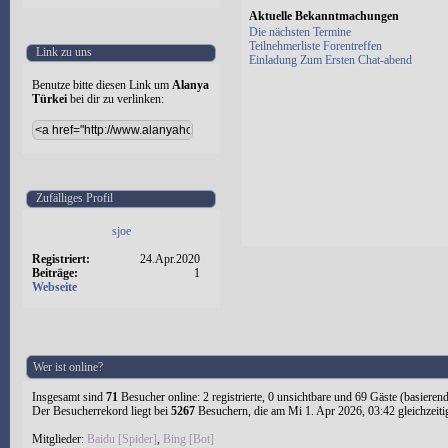
Aktuelle Bekanntmachungen
Die nächsten Termine
Teilnehmerliste Forentreffen
Link zu uns
Einladung Zum Ersten Chat-abend
Benutze bitte diesen Link um
Alanya
Türkei
bei dir zu verlinken:
Zufälliges Profil
sjoe
Registriert:
24.Apr.2020
Beiträge:
1
Webseite
Wer ist online?
Insgesamt sind
71
Besucher online: 2 registrierte, 0 unsichtbare und 69 Gäste (basieren
Der Besucherrekord liegt bei
5267
Besuchern, die am Mi 1. Apr 2026, 03:42 gleichzeiti
Mitglieder:
Baidu [Spider]
,
Bing [Bot]