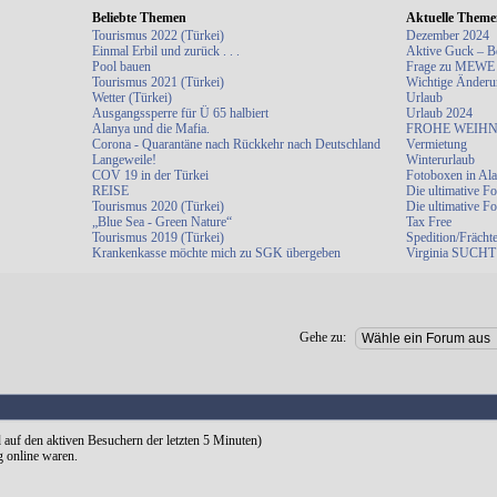
Beliebte Themen
Aktuelle Them
Tourismus 2022 (Türkei)
Dezember 2024
Einmal Erbil und zurück . . .
Aktive Guck – B
Pool bauen
Frage zu MEWE
Tourismus 2021 (Türkei)
Wichtige Änderu
Wetter (Türkei)
Urlaub
Ausgangssperre für Ü 65 halbiert
Urlaub 2024
Alanya und die Mafia.
FROHE WEIHN
Corona - Quarantäne nach Rückkehr nach Deutschland
Vermietung
Langeweile!
Winterurlaub
COV 19 in der Türkei
Fotoboxen in Al
REISE
Die ultimative F
Tourismus 2020 (Türkei)
Die ultimative F
„Blue Sea - Green Nature“
Tax Free
Tourismus 2019 (Türkei)
Spedition/Frächt
Krankenkasse möchte mich zu SGK übergeben
Virginia SUCHT 
Gehe zu:
d auf den aktiven Besuchern der letzten 5 Minuten)
g online waren.