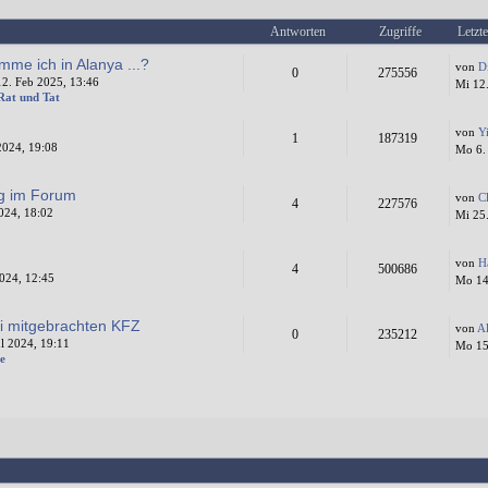
Antworten
Zugriffe
Letzte
mme ich in Alanya ...?
von
D
0
275556
2. Feb 2025, 13:46
Mi 12
 Rat und Tat
von
Y
1
187319
2024, 19:08
Mo 6.
ng im Forum
von
C
4
227576
024, 18:02
Mi 25
von
H
4
500686
024, 12:45
Mo 14
i mitgebrachten KFZ
von
A
0
235212
l 2024, 19:11
Mo 15.
e