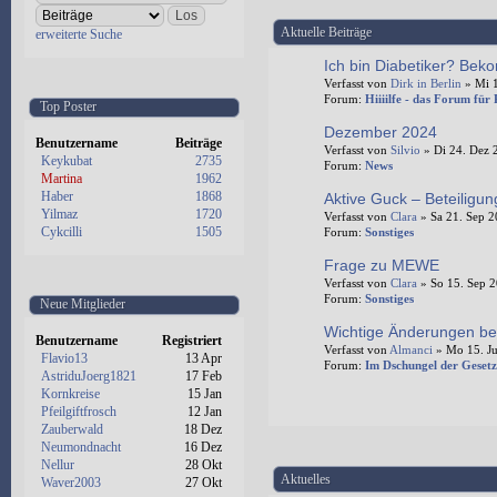
Aktuelle Beiträge
erweiterte Suche
Ich bin Diabetiker? Beko
Verfasst von
Dirk in Berlin
» Mi 1
Forum:
Hiiiilfe - das Forum für
Top Poster
Dezember 2024
Benutzername
Beiträge
Verfasst von
Silvio
» Di 24. Dez 
Keykubat
2735
Forum:
News
Martina
1962
Haber
1868
Aktive Guck – Beteiligu
Yilmaz
1720
Verfasst von
Clara
» Sa 21. Sep 2
Cykcilli
1505
Forum:
Sonstiges
Frage zu MEWE
Verfasst von
Clara
» So 15. Sep 2
Forum:
Sonstiges
Neue Mitglieder
Wichtige Änderungen be
Benutzername
Registriert
Verfasst von
Almanci
» Mo 15. Ju
Flavio13
13 Apr
Forum:
Im Dschungel der Gesetz
AstriduJoerg1821
17 Feb
Kornkreise
15 Jan
Pfeilgiftfrosch
12 Jan
Zauberwald
18 Dez
Neumondnacht
16 Dez
Nellur
28 Okt
Aktuelles
Waver2003
27 Okt