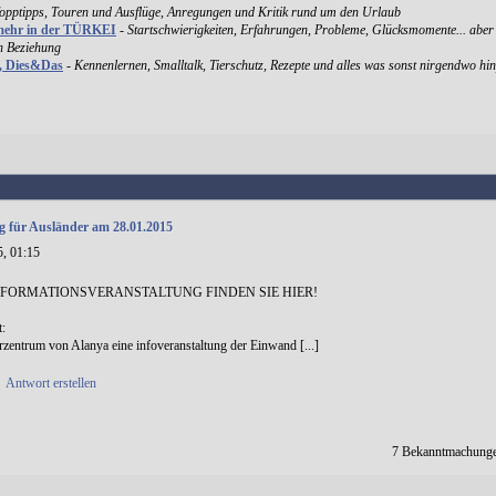
Topptipps, Touren und Ausflüge, Anregungen und Kritik rund um den Urlaub
mehr in der TÜRKEI
-
Startschwierigkeiten, Erfahrungen, Probleme, Glücksmomente... aber
en Beziehung
k, Dies&Das
-
Kennenlernen, Smalltalk, Tierschutz, Rezepte und alles was sonst nirgendwo hin
g für Ausländer am 28.01.2015
5, 01:15
FORMATIONSVERANSTALTUNG FINDEN SIE HIER!
t:
zentrum von Alanya eine infoveranstaltung der Einwand [...]
•
Antwort erstellen
7 Bekanntmachunge