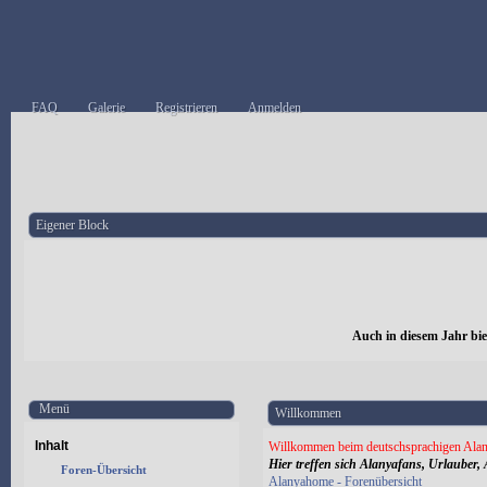
FAQ
Galerie
Registrieren
Anmelden
Eigener Block
Auch in diesem Jahr bi
Menü
Willkommen
Inhalt
Willkommen beim deutschsprachigen Alan
Hier treffen sich Alanyafans, Urlauber, 
Foren-Übersicht
Alanyahome - Forenübersicht