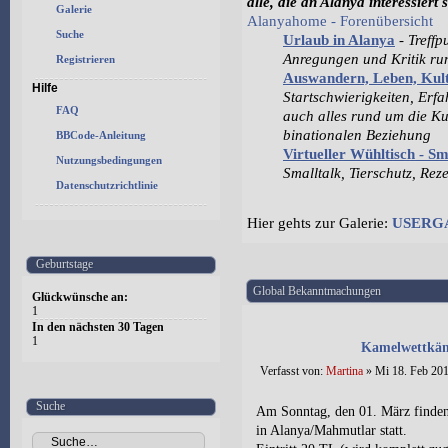
alle, die an Alanya interessiert 
Galerie
Alanyahome - Forenübersicht
Suche
Urlaub in Alanya
-
Treffp
Anregungen und Kritik r
Registrieren
Auswandern, Leben, Ku
Hilfe
Startschwierigkeiten, Erf
FAQ
auch alles rund um die Ku
binationalen Beziehung
BBCode-Anleitung
Virtueller Wühltisch - S
Nutzungsbedingungen
Smalltalk, Tierschutz, Rez
Datenschutzrichtlinie
Hier gehts zur Galerie:
USERG
Geburtstage
Global Bekanntmachungen
Glückwünsche an:
1
In den nächsten 30 Tagen
1
Kamelwettkäm
Verfasst von:
Martina
» Mi 18. Feb 201
Suche
Am Sonntag, den 01. März finden
in Alanya/Mahmutlar statt.