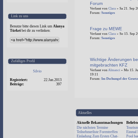
Forum
Verfasst von
Clara
» Sa 21. Sep 2
Forum:
Sonstiges
Link zu uns
Benutze bitte diesen Link um
Alanya
Frage zu MEWE
Türkei
bei dir zu verlinken:
Verfasst von
Clara
» So 15. Sep 2
Forum:
Sonstiges
Wichtige Änderungen be
Zufälliges Profil
mitgebrachten KFZ
Verfasst von
Almanci
» Mo 15. Ju
Silvio
19:11
Forum:
Im Dschungel der Gesetz
Registriert:
22.Jan.2013
Beiträge:
397
Aktuelles
Aktuelle Bekanntmachungen
Belieb
Die nächsten Termine
Tourism
Teilnehmerliste Forentreffen
Einmal E
Einladung Zum Ersten Chat-
Pool ba