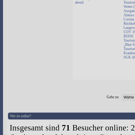
abend
Tourism
Wetter 
Ausgang
Alanya 
Corona 
Rückkeh
Langewe
COV 19 
REISE
Tourism
„Blue S
Tourism
Kranken
SGK üb
Gehe zu:
Wer ist online?
Insgesamt sind
71
Besucher online: 2 