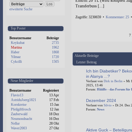
Eintritt 20 TL (wird komplett zug
Transferbuss [...]
erweiterte Suche
Zugriffe: 3230659 •
Kommentare: 25
Top Poster
7
Benutzername
Beiträge
Keykubat
2735
Martina
1962
Haber
1868
Aktuelle Beiträge
Yilmaz
1720
Cykcilli
1505
Letzter Beitrag
Ich bin Diabetiker? Bek
in Alanya ...?
Neue Mitglieder
Verfasst von
Dirk in Berlin
» Mi 1
2025, 13:46
Forum:
Hiiiilfe - das Forum für
Benutzername
Registriert
Flavio13
13 Apr
AstriduJoerg1821
17 Feb
Dezember 2024
Kornkreise
15 Jan
Verfasst von
Silvio
» Di 24. Dez 
Pfeilgiftfrosch
12 Jan
Forum:
News
Zauberwald
18 Dez
Neumondnacht
16 Dez
Nellur
28 Okt
Waver2003
27 Okt
Aktive Guck – Beteiligun