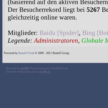
(basierend auf den aktiven Besuchern
Der Besucherrekord liegt bei
5267
Be
gleichzeitig online waren.
Mitglieder:
Baidu [Spider]
,
Bing [Bo
Legende:
Administratoren
,
Globale 
Powered by
Board3 Portal
© 2009 - 2011 Board3 Group
Powered by
phpBB
® Forum Software © phpBB Group
Deutsche Übersetzung durch
phpBB.de