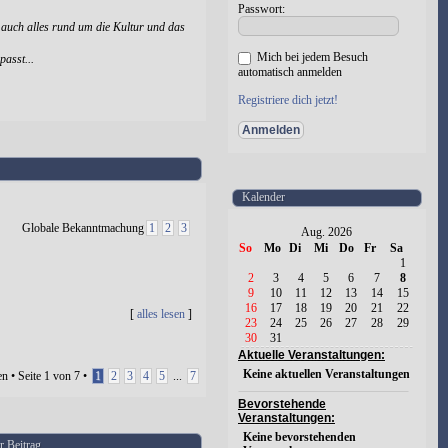
Passwort:
 auch alles rund um die Kultur und das
Mich bei jedem Besuch
passt...
automatisch anmelden
Registriere dich jetzt!
Kalender
Globale Bekanntmachung
1
2
3
Aug. 2026
So
Mo
Di
Mi
Do
Fr
Sa
1
2
3
4
5
6
7
8
9
10
11
12
13
14
15
16
17
18
19
20
21
22
[
alles lesen
]
23
24
25
26
27
28
29
30
31
Aktuelle Veranstaltungen:
Keine aktuellen Veranstaltungen
n • Seite
1
von
7
•
1
2
3
4
5
...
7
Bevorstehende
Veranstaltungen:
Keine bevorstehenden
r Beitrag