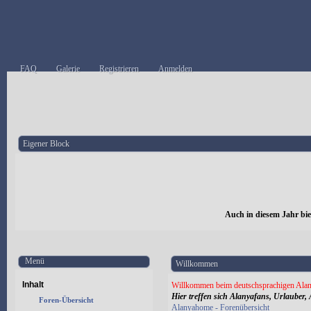
FAQ
Galerie
Registrieren
Anmelden
Eigener Block
Auch in diesem Jahr bi
Menü
Willkommen
Inhalt
Willkommen beim deutschsprachigen Alan
Hier treffen sich Alanyafans, Urlauber, 
Foren-Übersicht
Alanyahome - Forenübersicht