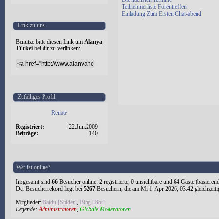
Die nächsten Termine
Teilnehmerliste Forentreffen
Einladung Zum Ersten Chat-abend
Link zu uns
Benutze bitte diesen Link um
Alanya
Türkei
bei dir zu verlinken:
Zufälliges Profil
Renate
Registriert:
22.Jun.2009
Beiträge:
140
Wer ist online?
Insgesamt sind
66
Besucher online: 2 registrierte, 0 unsichtbare und 64 Gäste (basieren
Der Besucherrekord liegt bei
5267
Besuchern, die am Mi 1. Apr 2026, 03:42 gleichzeiti
Mitglieder:
Baidu [Spider]
,
Bing [Bot]
Legende:
Administratoren
,
Globale Moderatoren