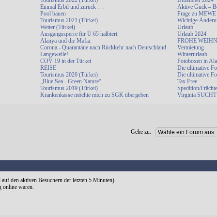
Tourismus 2022 (Türkei)
Dezember 2024
Einmal Erbil und zurück . . .
Aktive Guck – B
Pool bauen
Frage zu MEWE
Tourismus 2021 (Türkei)
Wichtige Änderu
Wetter (Türkei)
Urlaub
Ausgangssperre für Ü 65 halbiert
Urlaub 2024
Alanya und die Mafia.
FROHE WEIHN
Corona - Quarantäne nach Rückkehr nach Deutschland
Vermietung
Langeweile!
Winterurlaub
COV 19 in der Türkei
Fotoboxen in Al
REISE
Die ultimative F
Tourismus 2020 (Türkei)
Die ultimative F
„Blue Sea - Green Nature“
Tax Free
Tourismus 2019 (Türkei)
Spedition/Frächt
Krankenkasse möchte mich zu SGK übergeben
Virginia SUCHT 
Gehe zu:
d auf den aktiven Besuchern der letzten 5 Minuten)
g online waren.