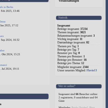
Veranstaltungen
irk in Berlin
. Feb 2025, 13:46
Statistik
ilmaz
Insgesamt
 Jan 2025, 17:12
Beiträge insgesamt:
37234
Themen insgesamt:
3021
Bekanntmachungen insgesamt:
3
lara
Wichtig insgesamt:
11
. Sep 2024, 16:32
Dateianhänge insgesamt:
82
Themen pro Tag:
1
Beiträge pro Tag:
7
aber
Benutzer pro Tag:
0
. Okt 2024, 15:21
Themen pro Benutzer:
1
Beiträge pro Benutzer:
16
Beiträge pro Thema:
12
lmanci
Mitglieder insgesamt:
2344
 Jul 2024, 19:11
Unser neuestes Mitglied:
Flavio13
1
2
3
4
5
524
Wer ist online?
Insgesamt sind
66
Besucher online:
2 registrierte, 0 unsichtbare und 64
Gäste
en
Mitglieder:
Baidu [Spider]
,
Bing