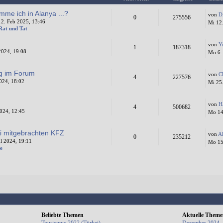
mme ich in Alanya ...?
von
D
0
275556
2. Feb 2025, 13:46
Mi 12
 Rat und Tat
von
Y
1
187318
2024, 19:08
Mo 6.
ng im Forum
von
C
4
227576
024, 18:02
Mi 25
von
H
4
500682
024, 12:45
Mo 14
i mitgebrachten KFZ
von
A
0
235212
l 2024, 19:11
Mo 15.
e
Beliebte Themen
Aktuelle Them