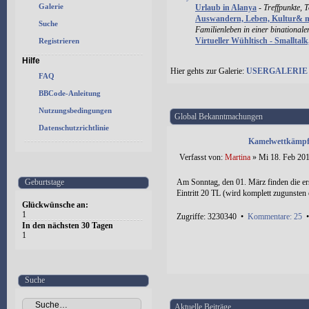
Galerie
Urlaub in Alanya
-
Treffpunkte, 
Auswandern, Leben, Kultur& 
Suche
Familienleben in einer binational
Virtueller Wühltisch - Smalltal
Registrieren
Hilfe
Hier gehts zur Galerie:
USERGALERIE
FAQ
BBCode-Anleitung
Nutzungsbedingungen
Global Bekanntmachungen
Datenschutzrichtlinie
Kamelwettkämpfe
Verfasst von:
Martina
» Mi 18. Feb 201
Geburtstage
Am Sonntag, den 01. März finden die er
Eintritt 20 TL (wird komplett zugunsten e
Glückwünsche an:
1
Zugriffe: 3230340 •
Kommentare: 25
In den nächsten 30 Tagen
1
Suche
Aktuelle Beiträge