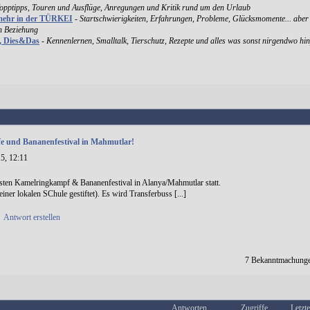
Topptipps, Touren und Ausflüge, Anregungen und Kritik rund um den Urlaub
mehr in der TÜRKEI
-
Startschwierigkeiten, Erfahrungen, Probleme, Glücksmomente... aber
en Beziehung
k, Dies&Das
-
Kennenlernen, Smalltalk, Tierschutz, Rezepte und alles was sonst nirgendwo hin
 und Bananenfestival in Mahmutlar!
5, 12:11
sten Kamelringkampf & Bananenfestival in Alanya/Mahmutlar statt.
iner lokalen SChule gestiftet). Es wird Transferbuss [...]
•
Antwort erstellen
7 Bekanntmachunge
Antworten
Zugriffe
Letzte