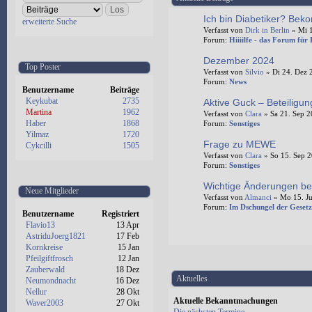
Ich bin Diabetiker? Beko
erweiterte Suche
Verfasst von
Dirk in Berlin
» Mi 1
Forum:
Hiiiilfe - das Forum für
Dezember 2024
Top Poster
Verfasst von
Silvio
» Di 24. Dez 
Forum:
News
Benutzername
Beiträge
Keykubat
2735
Aktive Guck – Beteiligu
Martina
1962
Verfasst von
Clara
» Sa 21. Sep 2
Haber
1868
Forum:
Sonstiges
Yilmaz
1720
Frage zu MEWE
Cykcilli
1505
Verfasst von
Clara
» So 15. Sep 2
Forum:
Sonstiges
Wichtige Änderungen be
Neue Mitglieder
Verfasst von
Almanci
» Mo 15. Ju
Forum:
Im Dschungel der Gesetz
Benutzername
Registriert
Flavio13
13 Apr
AstriduJoerg1821
17 Feb
Kornkreise
15 Jan
Pfeilgiftfrosch
12 Jan
Zauberwald
18 Dez
Aktuelles
Neumondnacht
16 Dez
Nellur
28 Okt
Aktuelle Bekanntmachungen
Waver2003
27 Okt