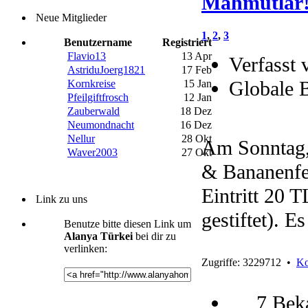
Mahmutlar
Neue Mitglieder
1
,
2
,
3
Benutzername
Registriert
Flavio13
13 Apr
Verfasst 
AstriduJoerg1821
17 Feb
Globale 
Kornkreise
15 Jan
Pfeilgiftfrosch
12 Jan
Zauberwald
18 Dez
Neumondnacht
16 Dez
Nellur
28 Okt
Am Sonntag,
Waver2003
27 Okt
& Bananenfes
Eintritt 20 
Link zu uns
gestiftet). E
Benutze bitte diesen Link um
Alanya Türkei
bei dir zu
verlinken:
Zugriffe: 3229712 •
Ko
7 Bek