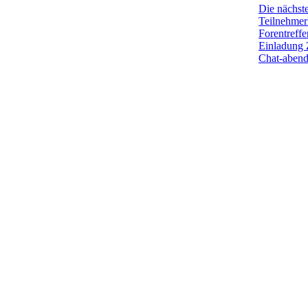
Die nächst
Teilnehmerl
Forentreffe
Einladung 
Chat-aben