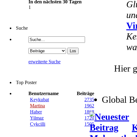
In den nächsten 30 Tagen
Gl
1
un
Vi
Suche
Ke
wa
erweiterte Suche
Hier g
Top Poster
Benutzername
Beiträge
Global B
Keykubat
2735
Martina
1962
Haber
1868
Yilmaz
1720
Cykcilli
1505
K