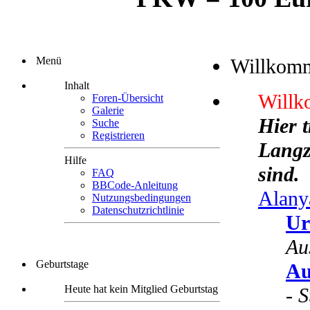
Menü
Willkom
Inhalt
Willk
Foren-Übersicht
Galerie
Hier 
Suche
Registrieren
Langze
Hilfe
sind.
FAQ
BBCode-Anleitung
Alany
Nutzungsbedingungen
Datenschutzrichtlinie
Ur
Au
Geburtstage
Au
Heute hat kein Mitglied Geburtstag
-
S