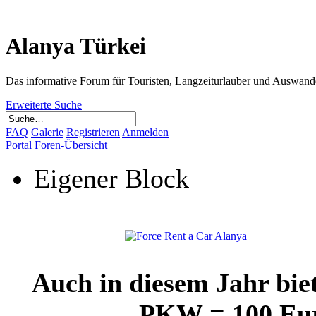
Alanya Türkei
Das informative Forum für Touristen, Langzeiturlauber und Auswand
Erweiterte Suche
FAQ
Galerie
Registrieren
Anmelden
Portal
Foren-Übersicht
Eigener Block
Auch in diesem Jahr bie
PKW = 100 Euro