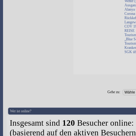
Wetter 
Ausgang
Alanya 
Corona 
Rückkeh
Langewe
COV 19 
REISE
Tourism
„Blue S
Tourism
Kranken
SGK üb
Gehe zu:
Wer ist online?
Insgesamt sind
120
Besucher online: 
(basierend auf den aktiven Besuchern