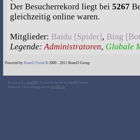
Der Besucherrekord liegt bei
5267
Be
gleichzeitig online waren.
Mitglieder:
Baidu [Spider]
,
Bing [Bo
Legende:
Administratoren
,
Globale 
Powered by
Board3 Portal
© 2009 - 2011 Board3 Group
Powered by
phpBB
® Forum Software © phpBB Group
Deutsche Übersetzung durch
phpBB.de