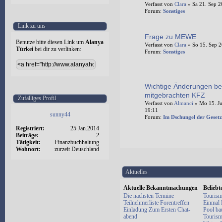
Verfasst von
Clara
» Sa 21. Sep 2
Forum:
Sonstiges
Link zu uns
Frage zu MEWE
Benutze bitte diesen Link um
Alanya
Verfasst von
Clara
» So 15. Sep 2
Türkei
bei dir zu verlinken:
Forum:
Sonstiges
Wichtige Änderungen be
mitgebrachten KFZ
Zufälliges Profil
Verfasst von
Almanci
» Mo 15. Ju
19:11
sunny44
Forum:
Im Dschungel der Gesetz
Registriert:
25.Jan.2014
Beiträge:
2
Tätigkeit:
Finanzbuchhaltung
Wohnort:
zurzeit Deuschland
Aktuelles
Aktuelle Bekanntmachungen
Belieb
Die nächsten Termine
Tourism
Teilnehmerliste Forentreffen
Einmal E
Einladung Zum Ersten Chat-
Pool ba
abend
Tourism