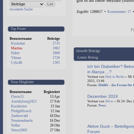
gibt es am Iskele Meydani (Hafenp
erweiterte Suche
Zugriffe: 1288617 •
Kommentare: 17
Top Poster
7 
Benutzername
Beiträge
Keykubat
2735
Martina
1962
Aktuelle Beiträge
Haber
1868
Letzter Beitrag
Yilmaz
1720
Cykcilli
1505
Ich bin Diabetiker? Bek
in Alanya ...?
Verfasst von
Dirk in Berlin
» Mi 1
2025, 13:46
Neue Mitglieder
Forum:
Hiiiilfe - das Forum für
Benutzername
Registriert
Dezember 2024
Flavio13
13 Apr
AstriduJoerg1821
17 Feb
Verfasst von
Silvio
» Di 24. Dez 
Forum:
News
Kornkreise
15 Jan
Pfeilgiftfrosch
12 Jan
Zauberwald
18 Dez
Neumondnacht
16 Dez
Nellur
28 Okt
Aktive Guck – Beteiligun
Waver2003
27 Okt
Forum