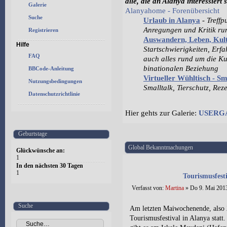
alle, die an Alanya interessiert 
Galerie
Alanyahome - Forenübersicht
Suche
Urlaub in Alanya
-
Treffp
Anregungen und Kritik r
Registrieren
Auswandern, Leben, Ku
Hilfe
Startschwierigkeiten, Erf
FAQ
auch alles rund um die Ku
binationalen Beziehung
BBCode-Anleitung
Virtueller Wühltisch - S
Nutzungsbedingungen
Smalltalk, Tierschutz, Rez
Datenschutzrichtlinie
Hier gehts zur Galerie:
USERG
Geburtstage
Global Bekanntmachungen
Glückwünsche an:
1
In den nächsten 30 Tagen
1
Tourismusfest
Verfasst von:
Martina
» Do 9. Mai 2013
Suche
Am letzten Maiwochenende, also 2
Tourismusfestival in Alanya stat