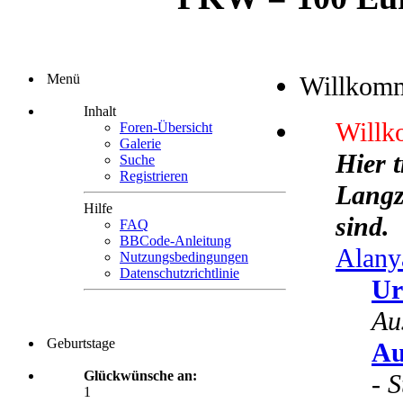
Menü
Willkom
Inhalt
Willk
Foren-Übersicht
Galerie
Hier 
Suche
Registrieren
Langze
Hilfe
sind.
FAQ
BBCode-Anleitung
Alany
Nutzungsbedingungen
Datenschutzrichtlinie
Ur
Au
Geburtstage
Au
Glückwünsche an:
-
S
1