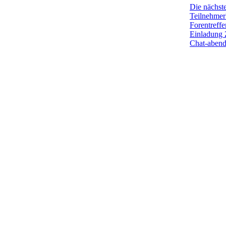
Die nächst
Teilnehmerl
Forentreffe
Einladung 
Chat-aben