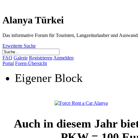
Alanya Türkei
Das informative Forum für Touristen, Langzeiturlauber und Auswand
Erweiterte Suche
FAQ
Galerie
Registrieren
Anmelden
Portal
Foren-Übersicht
Eigener Block
Auch in diesem Jahr bie
PKW = 100 Euro