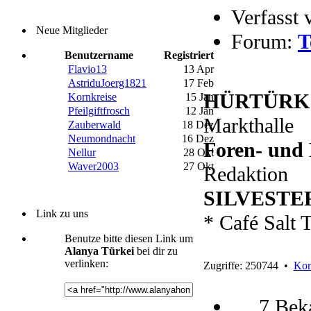
Verfasst 
Neue Mitglieder
Forum:
T
Benutzername
Registriert
Flavio13
13 Apr
AstriduJoerg1821
17 Feb
HÜRTÜRK W
Kornkreise
15 Jan
Pfeilgiftfrosch
12 Jan
Markthalle
Zauberwald
18 Dez
Neumondnacht
16 Dez
Foren- und 
Nellur
28 Okt
Waver2003
27 Okt
Redaktion
SILVESTER
Link zu uns
* Café Salt T
Benutze bitte diesen Link um
Alanya Türkei
bei dir zu
verlinken:
Zugriffe: 250744 •
Kom
7 Bek