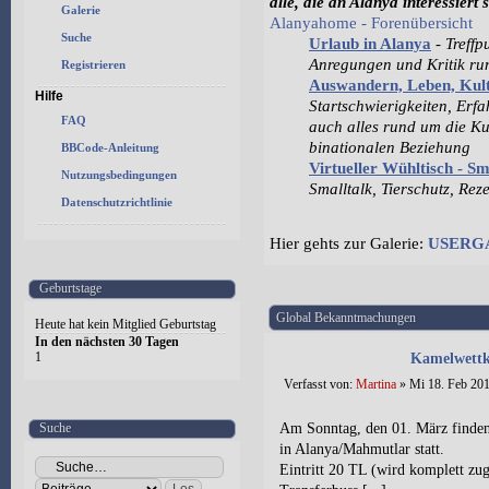
alle, die an Alanya interessiert 
Galerie
Alanyahome - Forenübersicht
Suche
Urlaub in Alanya
-
Treffp
Anregungen und Kritik r
Registrieren
Auswandern, Leben, Ku
Hilfe
Startschwierigkeiten, Erf
FAQ
auch alles rund um die Ku
binationalen Beziehung
BBCode-Anleitung
Virtueller Wühltisch - S
Nutzungsbedingungen
Smalltalk, Tierschutz, Rez
Datenschutzrichtlinie
Hier gehts zur Galerie:
USERG
Geburtstage
Global Bekanntmachungen
Heute hat kein Mitglied Geburtstag
In den nächsten 30 Tagen
1
Kamelwettk
Verfasst von:
Martina
» Mi 18. Feb 201
Suche
Am Sonntag, den 01. März finden
in Alanya/Mahmutlar statt.
Eintritt 20 TL (wird komplett zug