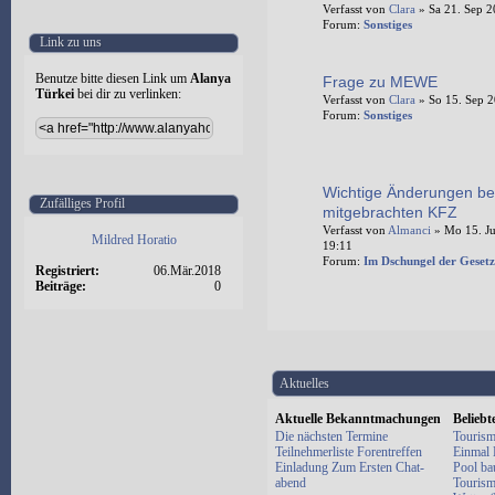
Verfasst von
Clara
» Sa 21. Sep 2
Forum:
Sonstiges
Link zu uns
Benutze bitte diesen Link um
Alanya
Frage zu MEWE
Türkei
bei dir zu verlinken:
Verfasst von
Clara
» So 15. Sep 2
Forum:
Sonstiges
Wichtige Änderungen be
Zufälliges Profil
mitgebrachten KFZ
Verfasst von
Almanci
» Mo 15. Ju
Mildred Horatio
19:11
Forum:
Im Dschungel der Gesetz
Registriert:
06.Mär.2018
Beiträge:
0
Aktuelles
Aktuelle Bekanntmachungen
Belieb
Die nächsten Termine
Tourism
Teilnehmerliste Forentreffen
Einmal E
Einladung Zum Ersten Chat-
Pool ba
abend
Tourism