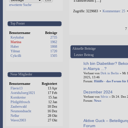
Transferbuss [...]
erweiterte Suche
Zugriffe: 3229683 •
Kommentare: 25
Top Poster
7
Benutzername
Beiträge
Keykubat
2735
Martina
1962
Haber
1868
Aktuelle Beiträge
Yilmaz
1720
Letzter Beitrag
Cykcilli
1505
Ich bin Diabetiker? Bek
in Alanya ...?
Verfasst von
Dirk in Berlin
» Mi 1
Neue Mitglieder
2025, 13:46
Forum:
Hiiiilfe - das Forum für
Benutzername
Registriert
Flavio13
13 Apr
Dezember 2024
AstriduJoerg1821
17 Feb
Verfasst von
Silvio
» Di 24. Dez 
Kornkreise
15 Jan
Forum:
News
Pfeilgiftfrosch
12 Jan
Zauberwald
18 Dez
Neumondnacht
16 Dez
Nellur
28 Okt
Waver2003
27 Okt
Aktive Guck – Beteiligun
Forum