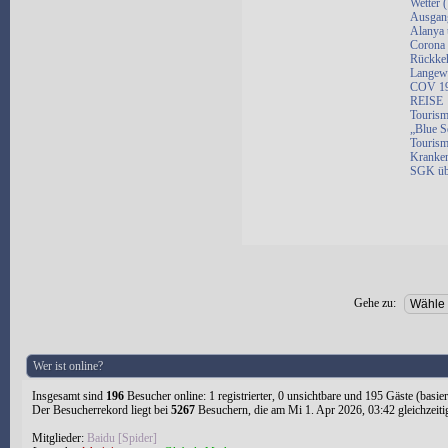
Wetter 
Ausgang
Alanya 
Corona 
Rückkeh
Langewe
COV 19 
REISE
Tourism
„Blue S
Tourism
Kranken
SGK üb
Gehe zu:
Wer ist online?
Insgesamt sind
196
Besucher online: 1 registrierter, 0 unsichtbare und 195 Gäste (basie
Der Besucherrekord liegt bei
5267
Besuchern, die am Mi 1. Apr 2026, 03:42 gleichzeiti
Mitglieder:
Baidu [Spider]