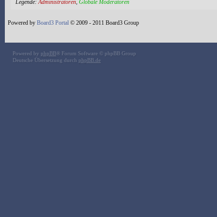
Legende:
Administratoren
,
Globale Moderatoren
Powered by
Board3 Portal
© 2009 - 2011 Board3 Group
Powered by
phpBB
® Forum Software © phpBB Group
Deutsche Übersetzung durch
phpBB.de