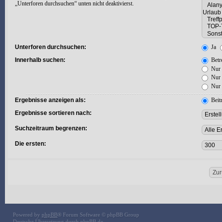
„Unterforen durchsuchen“ unten nicht deaktivierst.
Unterforen durchsuchen:
Ja
Innerhalb suchen:
Betre
Nur 
Nur 
Nur 
Ergebnisse anzeigen als:
Beit
Ergebnisse sortieren nach:
Suchzeitraum begrenzen:
Die ersten:
Powered by
phpBB
® Forum Software © phpBB Group
Deutsche Übersetzung durch
phpBB.de