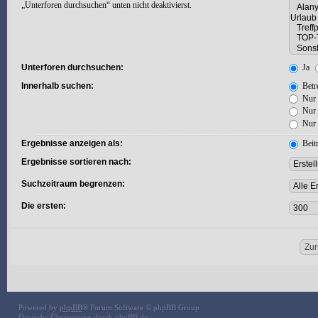
„Unterforen durchsuchen“ unten nicht deaktivierst.
Unterforen durchsuchen:
Ja
Innerhalb suchen:
Betre
Nur 
Nur 
Nur 
Ergebnisse anzeigen als:
Beit
Ergebnisse sortieren nach:
Suchzeitraum begrenzen:
Die ersten:
Powered by
phpBB
® Forum Software © phpBB Group
Deutsche Übersetzung durch
phpBB.de