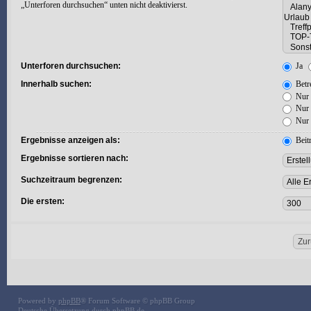
„Unterforen durchsuchen“ unten nicht deaktivierst.
Unterforen durchsuchen:
Ja
Innerhalb suchen:
Betre
Nur 
Nur 
Nur 
Ergebnisse anzeigen als:
Beit
Ergebnisse sortieren nach:
Suchzeitraum begrenzen:
Die ersten:
Powered by
phpBB
® Forum Software © phpBB Group
Deutsche Übersetzung durch
phpBB.de