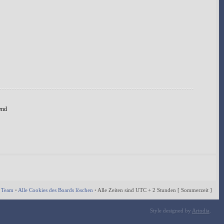
end
 Team
•
Alle Cookies des Boards löschen
•
Alle Zeiten sind UTC + 2 Stunden [ Sommerzeit ]
Style designed by
Artodia
.