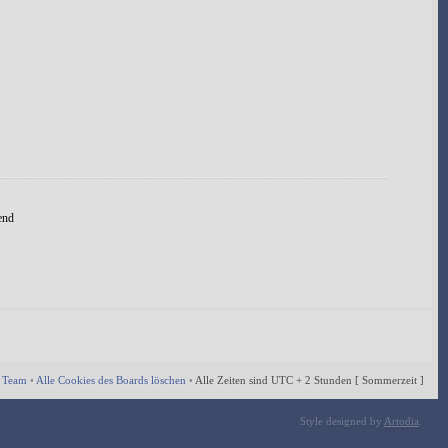
end
 Team
•
Alle Cookies des Boards löschen
•
Alle Zeiten sind UTC + 2 Stunden [ Sommerzeit ]
Style designed by
Artodia
.