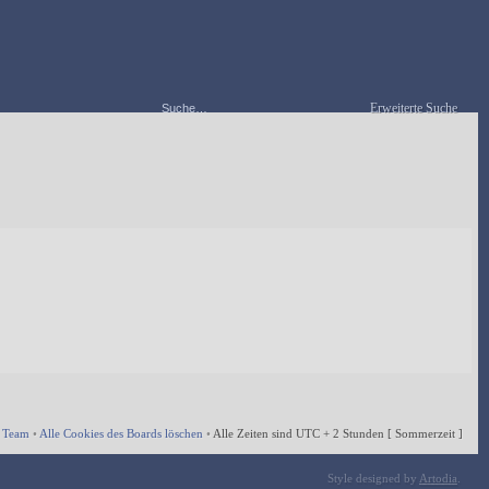
Erweiterte Suche
 Team
•
Alle Cookies des Boards löschen
•
Alle Zeiten sind UTC + 2 Stunden [ Sommerzeit ]
Style designed by
Artodia
.