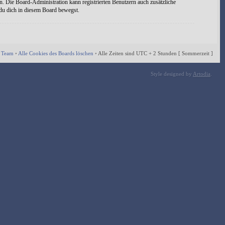
n. Die Board-Administration kann registrierten Benutzern auch zusätzliche
 du dich in diesem Board bewegst.
 Team
•
Alle Cookies des Boards löschen
•
Alle Zeiten sind UTC + 2 Stunden [ Sommerzeit ]
Style designed by
Artodia
.