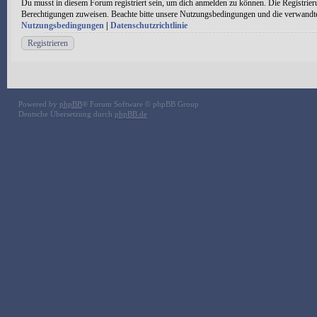
Du musst in diesem Forum registriert sein, um dich anmelden zu können. Die Registrieru
Berechtigungen zuweisen. Beachte bitte unsere Nutzungsbedingungen und die verwandten 
Nutzungsbedingungen
|
Datenschutzrichtlinie
Registrieren
Powered by
phpBB
® Forum Software © phpBB Group
Deutsche Übersetzung durch
phpBB.de