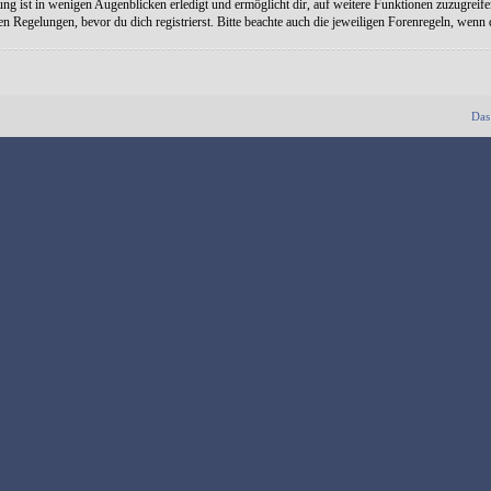
ng ist in wenigen Augenblicken erledigt und ermöglicht dir, auf weitere Funktionen zuzugreife
Regelungen, bevor du dich registrierst. Bitte beachte auch die jeweiligen Forenregeln, wenn
Das