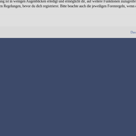
ng ist in wenigen Augenblicken erledigt und ermöglicht dir, auf weitere Funktionen zuzugreife
Regelungen, bevor du dich registrierst. Bitte beachte auch die jeweiligen Forenregeln, wenn
Das