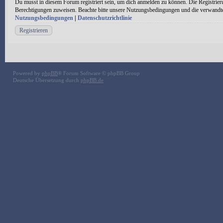
Du musst in diesem Forum registriert sein, um dich anmelden zu können. Die Registrieru
Berechtigungen zuweisen. Beachte bitte unsere Nutzungsbedingungen und die verwandten 
Nutzungsbedingungen
|
Datenschutzrichtlinie
Registrieren
Powered by
phpBB
® Forum Software © phpBB Group
Deutsche Übersetzung durch
phpBB.de