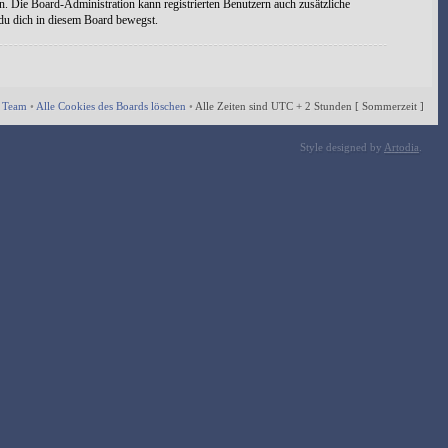
n. Die Board-Administration kann registrierten Benutzern auch zusätzliche
 du dich in diesem Board bewegst.
 Team
•
Alle Cookies des Boards löschen
•
Alle Zeiten sind UTC + 2 Stunden [ Sommerzeit ]
Style designed by
Artodia
.