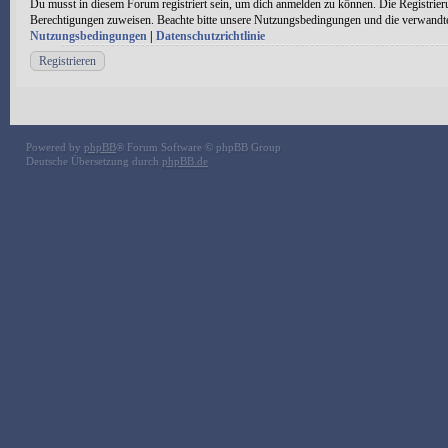
Du musst in diesem Forum registriert sein, um dich anmelden zu können. Die Registrieru
Berechtigungen zuweisen. Beachte bitte unsere Nutzungsbedingungen und die verwandten 
Nutzungsbedingungen
|
Datenschutzrichtlinie
Registrieren
Powered by
phpBB
® Forum Software © phpBB Group
Deutsche Übersetzung durch
phpBB.de