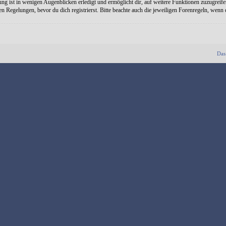
ng ist in wenigen Augenblicken erledigt und ermöglicht dir, auf weitere Funktionen zuzugreife
Regelungen, bevor du dich registrierst. Bitte beachte auch die jeweiligen Forenregeln, wenn
Das