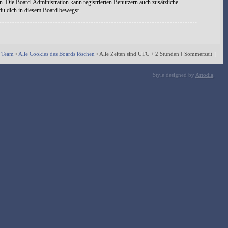
n. Die Board-Administration kann registrierten Benutzern auch zusätzliche
 du dich in diesem Board bewegst.
 Team
•
Alle Cookies des Boards löschen
•
Alle Zeiten sind UTC + 2 Stunden [ Sommerzeit ]
Style designed by
Artodia
.