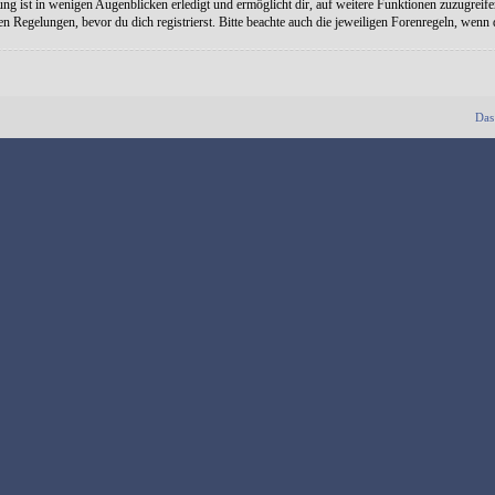
ng ist in wenigen Augenblicken erledigt und ermöglicht dir, auf weitere Funktionen zuzugreife
Regelungen, bevor du dich registrierst. Bitte beachte auch die jeweiligen Forenregeln, wenn
Das