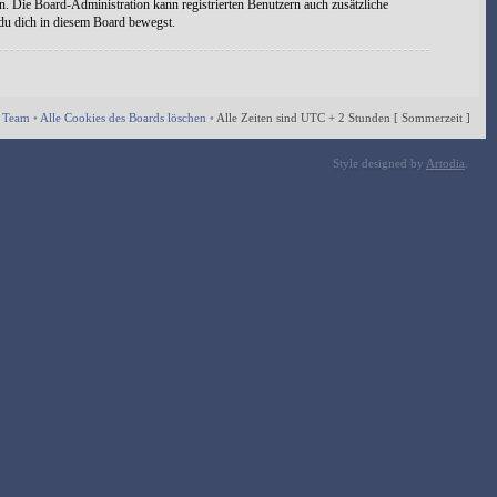
n. Die Board-Administration kann registrierten Benutzern auch zusätzliche
 du dich in diesem Board bewegst.
 Team
•
Alle Cookies des Boards löschen
•
Alle Zeiten sind UTC + 2 Stunden [ Sommerzeit ]
Style designed by
Artodia
.