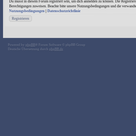
Du musst in diesem Forum registriert sein, um dich anmelden zu können. Die Registrieru
Berechtigungen zuweisen. Beachte bitte unsere Nutzungsbedingungen und die verwandten 
Nutzungsbedingungen
|
Datenschutzrichtlinie
Registrieren
Powered by
phpBB
® Forum Software © phpBB Group
Deutsche Übersetzung durch
phpBB.de