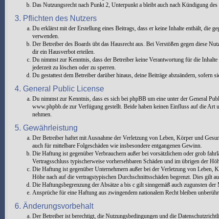
Das Nutzungsrecht nach Punkt 2, Unterpunkt a bleibt auch nach Kündigung des
3. Pflichten des Nutzers
Du erklärst mit der Erstellung eines Beitrags, dass er keine Inhalte enthält, die
verwenden.
Der Betreiber des Boards übt das Hausrecht aus. Bei Verstößen gegen diese Nu
dir ein Hausverbot erteilen.
Du nimmst zur Kenntnis, dass der Betreiber keine Verantwortung für die Inhalte 
jederzeit zu löschen oder zu sperren.
Du gestattest dem Betreiber darüber hinaus, deine Beiträge abzuändern, sofern s
4. General Public License
Du nimmst zur Kenntnis, dass es sich bei phpBB um eine unter der General Pu
www.phpbb.de zur Verfügung gestellt. Beide haben keinen Einfluss auf die Art 
nehmen.
5. Gewährleistung
Der Betreiber haftet mit Ausnahme der Verletzung von Leben, Körper und Gesundhe
auch für mittelbare Folgeschäden wie insbesondere entgangenen Gewinn.
Die Haftung ist gegenüber Verbrauchern außer bei vorsätzlichem oder grob fahrl
Vertragsschluss typischerweise vorhersehbaren Schäden und im übrigen der Höhe
Die Haftung ist gegenüber Unternehmern außer bei der Verletzung von Leben, Kö
Höhe nach auf die vertragstypischen Durchschnittsschäden begrenzt. Dies gilt 
Die Haftungsbegrenzung der Absätze a bis c gilt sinngemäß auch zugunsten der M
Ansprüche für eine Haftung aus zwingendem nationalem Recht bleiben unberühr
6. Änderungsvorbehalt
Der Betreiber ist berechtigt, die Nutzungsbedingungen und die Datenschutzricht