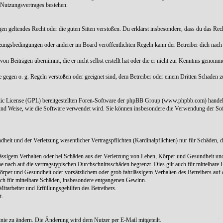
 Nutzungsvertrages bestehen.
 gegen geltendes Recht oder die guten Sitten verstoßen. Du erklärst insbesondere, dass du das Re
tzungsbedingungen oder anderer im Board veröffentlichten Regeln kann der Betreiber dich nac
von Beiträgen übernimmt, die er nicht selbst erstellt hat oder die er nicht zur Kenntnis genom
ie gegen o. g. Regeln verstoßen oder geeignet sind, dem Betreiber oder einem Dritten Schaden 
blic License (GPL) bereitgestellten Foren-Software der phpBB Group (www.phpbb.com) handel
und Weise, wie die Software verwendet wird. Sie können insbesondere die Verwendung der Sof
it und der Verletzung wesentlicher Vertragspflichten (Kardinalpflichten) nur für Schäden, die
ässigem Verhalten oder bei Schäden aus der Verletzung von Leben, Körper und Gesundheit und d
 nach auf die vertragstypischen Durchschnittsschäden begrenzt. Dies gilt auch für mittelbar
rper und Gesundheit oder vorsätzlichem oder grob fahrlässigem Verhalten des Betreibers auf 
auch für mittelbare Schäden, insbesondere entgangenen Gewinn.
itarbeiter und Erfüllungsgehilfen des Betreibers.
t.
linie zu ändern. Die Änderung wird dem Nutzer per E-Mail mitgeteilt.