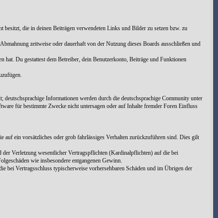
cht besitzt, die in deinen Beiträgen verwendeten Links und Bilder zu setzen bzw. zu
h Abmahnung zeitweise oder dauerhaft von der Nutzung dieses Boards ausschließen und
men hat. Du gestattest dem Betreiber, dein Benutzerkonto, Beiträge und Funktionen
zuzufügen.
t; deutschsprachige Informationen werden durch die deutschsprachige Community unter
tware für bestimmte Zwecke nicht untersagen oder auf Inhalte fremder Foren Einfluss
 auf ein vorsätzliches oder grob fahrlässiges Verhalten zurückzuführen sind. Dies gilt
er Verletzung wesentlicher Vertragspflichten (Kardinalpflichten) auf die bei
e Folgeschäden wie insbesondere entgangenen Gewinn.
die bei Vertragsschluss typischerweise vorhersehbaren Schäden und im Übrigen der