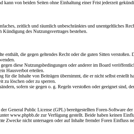
 kann von beiden Seiten ohne Einhaltung einer Frist jederzeit gekünd
 einfaches, zeitlich und räumlich unbeschränktes und unentgeltliches R
ch Kündigung des Nutzungsvertrages bestehen.
alte enthält, die gegen geltendes Recht oder die guten Sitten verstoßen. 
rwenden.
n gegen diese Nutzungsbedingungen oder anderer im Board veröffentli
in Hausverbot erteilen.
für die Inhalte von Beiträgen übernimmt, die er nicht selbst erstellt 
it zu löschen oder zu sperren.
uändern, sofern sie gegen o. g. Regeln verstoßen oder geeignet sind, 
r der General Public License (GPL) bereitgestellten Foren-Software 
ter www.phpbb.de zur Verfügung gestellt. Beide haben keinen Einflus
te Zwecke nicht untersagen oder auf Inhalte fremder Foren Einfluss n