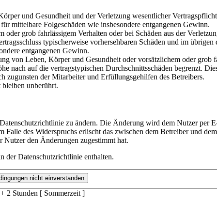
rper und Gesundheit und der Verletzung wesentlicher Vertragspflichten
ch für mittelbare Folgeschäden wie insbesondere entgangenen Gewinn.
em oder grob fahrlässigem Verhalten oder bei Schäden aus der Verletz
i Vertragsschluss typischerweise vorhersehbaren Schäden und im übrigen
besondere entgangenen Gewinn.
ng von Leben, Körper und Gesundheit oder vorsätzlichem oder grob fah
e nach auf die vertragstypischen Durchschnittsschäden begrenzt. Dies
h zugunsten der Mitarbeiter und Erfüllungsgehilfen des Betreibers.
bleiben unberührt.
 Datenschutzrichtlinie zu ändern. Die Änderung wird dem Nutzer per E-
m Falle des Widerspruchs erlischt das zwischen dem Betreiber und dem 
er Nutzer den Änderungen zugestimmt hat.
 der Datenschutzrichtlinie enthalten.
 + 2 Stunden [ Sommerzeit ]