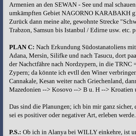
Armenien an den SEWAN - See und mal schauen,
umkämpften Gebiet NAGORNO KARABAKH gi
Zurück dann meine alte, gewohnte Strecke "Sch
Trabzon, Samsun bis Istanbul / Edirne usw. etc. p
PLAN C:
Nach Erkundung Südostanatoliens mit
Adana, Mersin, Silifke und nach Tasucu, dort paa
der Nachctfähre nach Nordzypern, in die TRNC 
Zypern; da könnte ich evtll den Winer verbring
Cannakale, Kesan weiter nach Griechenland, dan
Mazedonien --> Kosovo --> B u. H --> Kroatien 
Das sind die Planungen; ich bin mir ganz sicher,
sei es positiver oder negativer Art, erleben werde.
P.S.:
Ob ich in Alanya bei WILLY einkehre, ist un